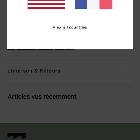
Fermeture :
fermeture fixe
Logo :
logo brodé
View all countries
Composition
[Matière principale] 84% polyester recyclé,
16% élasthanne
Traçabilité du produit (Loi Agec)
Livraison & Retours
Articles vus récemment