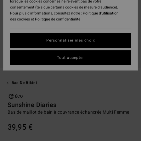
lorsque les cookies concernés ne relèvent pas de votre
consentement (tels que certains cookies de mesure d’audience).
Pour plus d'informations, consultez notre :
Politique d'utilisation
des cookies
et
Politique de confidentialité
Personnaliser mes choix
Tout accepter
Bas De Bikini
ÉCO
Sunshine Diaries
Bas de maillot de bain à couvrance échancrée Multi Femme
39,95 €