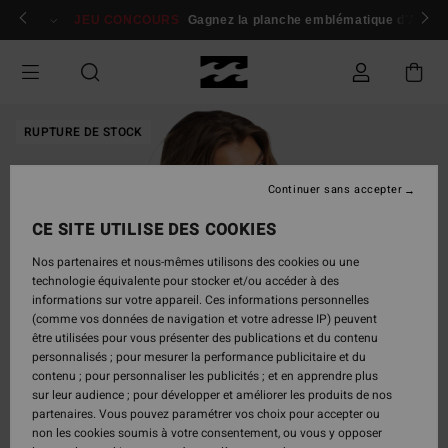
Passer
 membres
Se connecter / s'inscrire
JEU CONCOURS
Gagnez la planche emblématique d'Andy I
à
l'information
sur
le
produit
RUPTURE DE STOCK
Continuer sans accepter
CE SITE UTILISE DES COOKIES
Nos partenaires et nous-mêmes utilisons des cookies ou une
technologie équivalente pour stocker et/ou accéder à des
informations sur votre appareil. Ces informations personnelles
(comme vos données de navigation et votre adresse IP) peuvent
être utilisées pour vous présenter des publications et du contenu
personnalisés ; pour mesurer la performance publicitaire et du
contenu ; pour personnaliser les publicités ; et en apprendre plus
sur leur audience ; pour développer et améliorer les produits de nos
partenaires. Vous pouvez paramétrer vos choix pour accepter ou
non les cookies soumis à votre consentement, ou vous y opposer