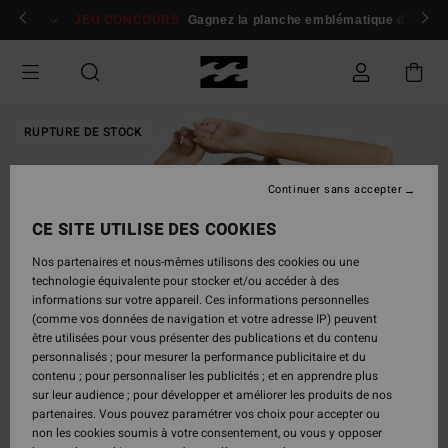
Passer
 membres
Se connecter / s'inscrire
JEU CONCOURS
Gagnez la planche emblématique d'Andy I
à
l'information
sur
le
produit
RUPTURE DE STOCK
Continuer sans accepter
CE SITE UTILISE DES COOKIES
Nos partenaires et nous-mêmes utilisons des cookies ou une
technologie équivalente pour stocker et/ou accéder à des
informations sur votre appareil. Ces informations personnelles
(comme vos données de navigation et votre adresse IP) peuvent
être utilisées pour vous présenter des publications et du contenu
personnalisés ; pour mesurer la performance publicitaire et du
contenu ; pour personnaliser les publicités ; et en apprendre plus
sur leur audience ; pour développer et améliorer les produits de nos
partenaires. Vous pouvez paramétrer vos choix pour accepter ou
non les cookies soumis à votre consentement, ou vous y opposer