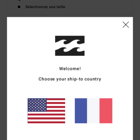
Sélectionnez une taille
Details & caractéristiques
T-shirt court Marron Femme
Style
24B351671
Code couleur
rsl0
Welcome!
Caractéristiques
Choose your ship-to country
Matière :
jersey de coton [200 g/m2]
Coupe :
modèle ajusté
Point contrasté
Graphique:
Logo imprimé sur la poitrine
Composition
[Matière principale] 100% coton
Traçabilité du produit (Loi Agec)