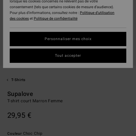
lorsque les cookies concernés ne relèvent pas de votre
consentement (tels que certains cookies de mesure d’audience).
Pour plus d'informations, consultez notre :
Politique d'utilisation
des cookies
et
Politique de confidentialité
Personnaliser mes choix
Tout accepter
T-Shirts
Supalove
T-shirt court Marron Femme
29,95 €
Choc Chip
Couleur