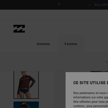
Passer
ciper
BILLAB
à
l'information
sur
le
produit
Homme
Femme
N
CE SITE UTILISE
Nos partenaires et nous-
informations sur votre a
être utilisées pour vous 
contenu ; pour personnalis