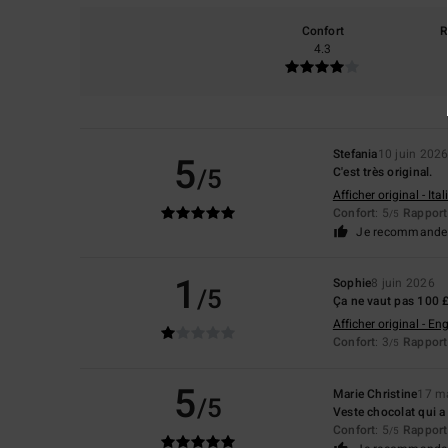
Confort
R
4.3
Stefania
10 juin 202
5
/5
C'est très original.
Afficher original - Ita
Confort
: 5
Rapport 
/5
Je recommande 
1
Sophie
8 juin 2026
/5
Ça ne vaut pas 100 £ 
Afficher original - Eng
Confort
: 3
Rapport 
/5
5
Marie Christine
17 m
/5
Veste chocolat qui a 
Confort
: 5
Rapport 
/5