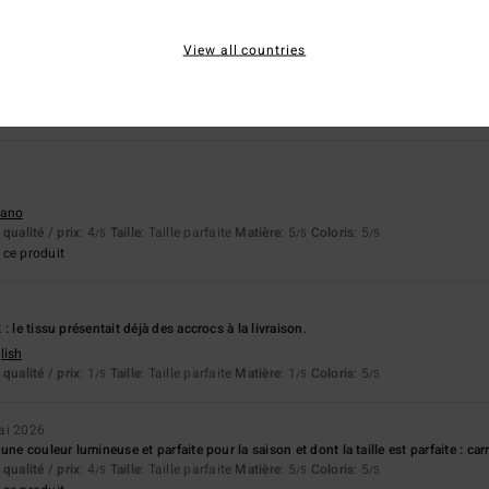
apport qualité / prix
Taille
Matière
View all countries
3.0
3.7
Trop petit
Trop grand
6
liano
qualité / prix
: 4
Taille
: Taille parfaite
Matière
: 5
Coloris
: 5
/5
/5
/5
ce produit
: le tissu présentait déjà des accrocs à la livraison.
lish
qualité / prix
: 1
Taille
: Taille parfaite
Matière
: 1
Coloris
: 5
/5
/5
/5
ai 2026
une couleur lumineuse et parfaite pour la saison et dont la taille est parfaite : car
qualité / prix
: 4
Taille
: Taille parfaite
Matière
: 5
Coloris
: 5
/5
/5
/5