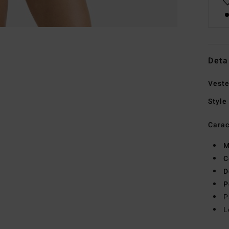
Deta
Vest
Style
Carac
M
C
D
P
P
L