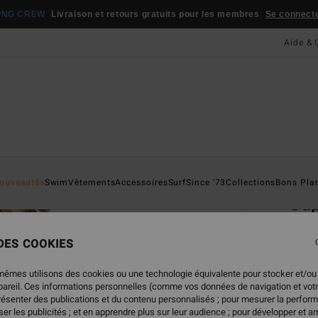
ONG CREW
Livraison et retours gratuits pour les membres
Se connecter
Aide & 
Page D'a
ouveautés
Swim
Vêtements
Accessoires
Surf
Since '73
Collections
Bons Pla
Su
Veste
 DES COOKIES
3.7
109
mêmes utilisons des cookies ou une technologie équivalente pour stocker et/ou
ppareil. Ces informations personnelles (comme vos données de navigation et vot
présenter des publications et du contenu personnalisés ; pour mesurer la perform
er les publicités ; et en apprendre plus sur leur audience ; pour développer et am
Coule