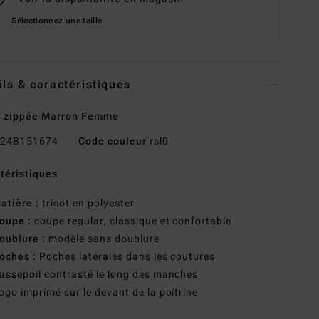
Sélectionnez une taille
ils & caractéristiques
e zippée Marron Femme
24B151674
Code couleur
rsl0
téristiques
atière :
tricot en polyester
oupe :
coupe regular, classique et confortable
oublure :
modèle sans doublure
oches :
Poches latérales dans les coutures
assepoil contrasté le long des manches
ogo imprimé sur le devant de la poitrine