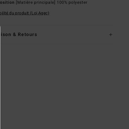
osition
[Matière principale] 100% polyester
ilité du produit (Loi Agec)
aison & Retours