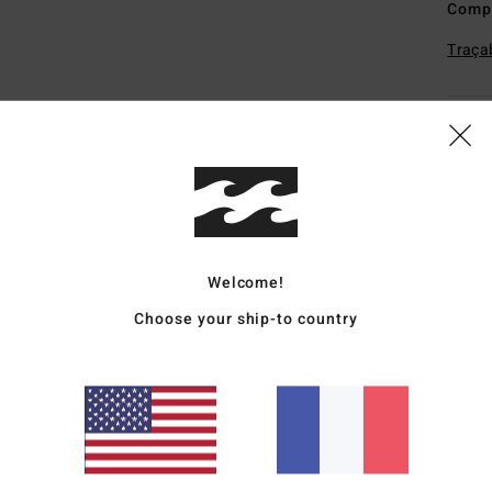
Comp
Traçab
Livr
Welcome!
Note moyenne
Choose your ship-to country
3.7
/5
basé sur
3 avis vérifiés
depuis mai 2026
67% de nos clients recommandent ce produit