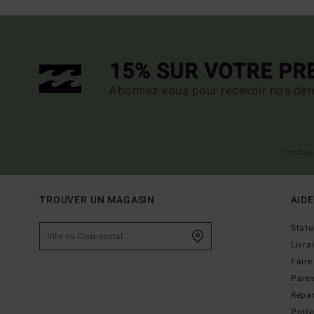
15% SUR VOTRE P
Abonnez-vous pour recevoir nos dern
(*) Offre
TROUVER UN MAGASIN
AIDE
Stat
Livra
Faire
Paie
Répar
Prot