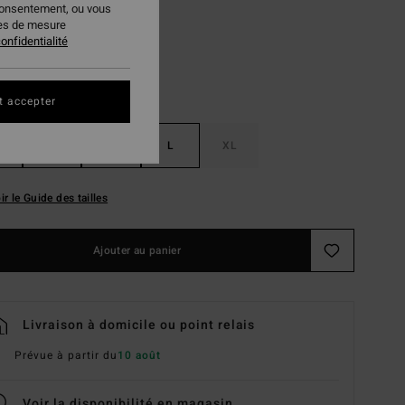
consentement, ou vous
ies de mesure
onfidentialité
t accepter
S
M
L
XL
ir le Guide des tailles
Ajouter au panier
Livraison à domicile ou point relais
Prévue à partir du
10 août
Voir la disponibilité en magasin