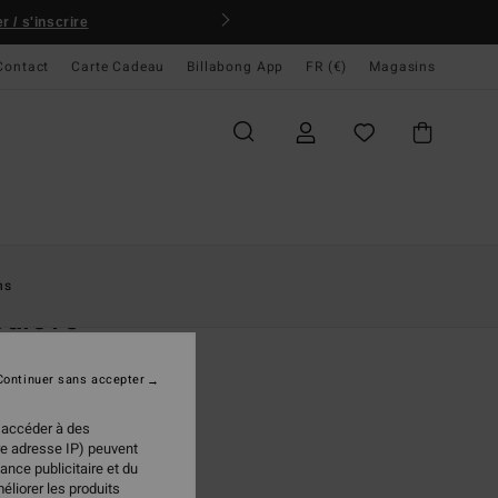
 / s'inscrire
Contact
Carte Cadeau
Billabong App
FR (€)
Magasins
ccueil
Femme
Vêtements
Vestes & Manteaux
ns
palove
 zippée Marron Femme
Continuer sans accepter
(3 Avis)
,95 €
 accéder à des
re adresse IP) peuvent
ance publicitaire et du
éliorer les produits
Choc Chip
ur