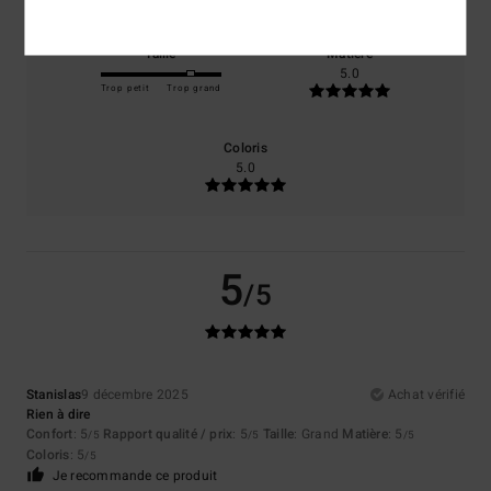
Taille
Matière
5.0
Trop petit
Trop grand
Coloris
5.0
5
/5
Stanislas
9 décembre 2025
Achat vérifié
Rien à dire
Confort
: 5
Rapport qualité / prix
: 5
Taille
: Grand
Matière
: 5
/5
/5
/5
Coloris
: 5
/5
Je recommande ce produit