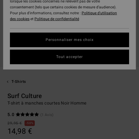
lorsque les cookies concernés ne relèvent pas de votre
consentement (tels que certains cookies de mesure d’audience).
Pour plus d'informations, consultez notre :
Politique d'utilisation
des cookies
et
Politique de confidentialité
Personnaliser mes choix
Tout accepter
T-Shirts
Surf Culture
T-shirt à manches courtes Noir Homme
5.0
(1 Avis)
29,95 €
50%
14,98 €