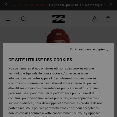
Passer
 membres
Se connecter / s'inscrire
JEU CONCOURS
Gagnez la planche emblématique d'Andy I
à
l'information
sur
le
produit
Continuer sans accepter
CE SITE UTILISE DES COOKIES
Nos partenaires et nous-mêmes utilisons des cookies ou une
technologie équivalente pour stocker et/ou accéder à des
informations sur votre appareil. Ces informations personnelles
(comme vos données de navigation et votre adresse IP) peuvent
être utilisées pour vous présenter des publications et du contenu
personnalisés ; pour mesurer la performance publicitaire et du
contenu ; pour personnaliser les publicités ; et en apprendre plus
sur leur audience ; pour développer et améliorer les produits de nos
partenaires. Vous pouvez paramétrer vos choix pour accepter ou
non les cookies soumis à votre consentement, ou vous y opposer