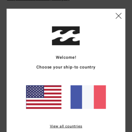
Livraison & Retours
Avis clients
Welcome!
Note moyenne
Choose your ship-to country
5.0
/5
basé sur
1 avis vérifiés
depuis décembre 2025
100% de nos clients recommandent ce produit
Confort
Rapport qualité / prix
View all countries
5.0
5.0