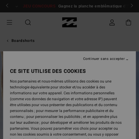
Passer
 membres
Se connecter / s'inscrire
JEU CONCOURS
Gagnez la planche emblématique d'Andy I
à
l'information
sur
le
produit
Boardshorts
Continuer sans accepter
CE SITE UTILISE DES COOKIES
Nos partenaires et nous-mêmes utilisons des cookies ou une
technologie équivalente pour stocker et/ou accéder à des
informations sur votre appareil. Ces informations personnelles
(comme vos données de navigation et votre adresse IP) peuvent
être utilisées pour vous présenter des publications et du contenu
personnalisés ; pour mesurer la performance publicitaire et du
contenu ; pour personnaliser les publicités ; et en apprendre plus
sur leur audience ; pour développer et améliorer les produits de nos
partenaires. Vous pouvez paramétrer vos choix pour accepter ou
non les cookies soumis à votre consentement, ou vous y opposer