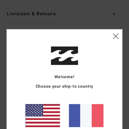
Livraison & Retours
Avis clients
Note moyenne
5.0
/5
Welcome!
Choose your ship-to country
basé sur
1 avis vérifiés
depuis juin 2026
0% de nos clients recommandent ce produit
Confort
Rapport qualité / prix
5.0
4.0