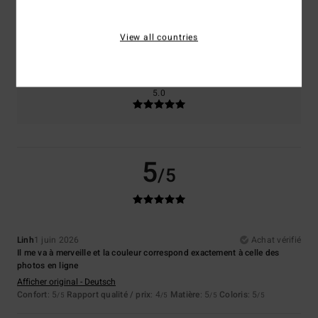
Taille
Matière
5.0
View all countries
Trop petit
Trop grand
Coloris
5.0
5
/5
Linh
1 juin 2026
Achat vérifié
Il me va à merveille et la couleur correspond exactement à celle des
photos en ligne
Afficher original - Deutsch
Confort
: 5
Rapport qualité / prix
: 4
Matière
: 5
Coloris
: 5
/5
/5
/5
/5