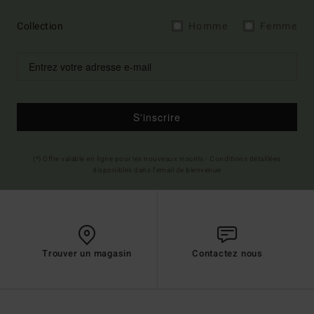
Collection
Homme
Femme
S'inscrire
(*) Offre valable en ligne pour les nouveaux inscrits - Conditions détaillées
disponibles dans l'email de bienvenue
Trouver un magasin
Contactez nous