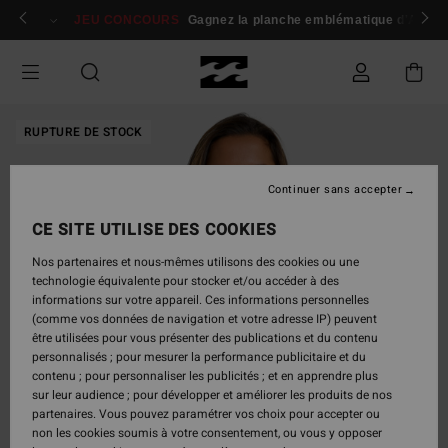
Passer
 membres
Se connecter / s'inscrire
JEU CONCOURS
Gagnez la planche emblématique d'Andy I
à
l'information
sur
le
produit
RUPTURE DE STOCK
Continuer sans accepter
CE SITE UTILISE DES COOKIES
Nos partenaires et nous-mêmes utilisons des cookies ou une
technologie équivalente pour stocker et/ou accéder à des
informations sur votre appareil. Ces informations personnelles
(comme vos données de navigation et votre adresse IP) peuvent
être utilisées pour vous présenter des publications et du contenu
personnalisés ; pour mesurer la performance publicitaire et du
contenu ; pour personnaliser les publicités ; et en apprendre plus
sur leur audience ; pour développer et améliorer les produits de nos
partenaires. Vous pouvez paramétrer vos choix pour accepter ou
non les cookies soumis à votre consentement, ou vous y opposer