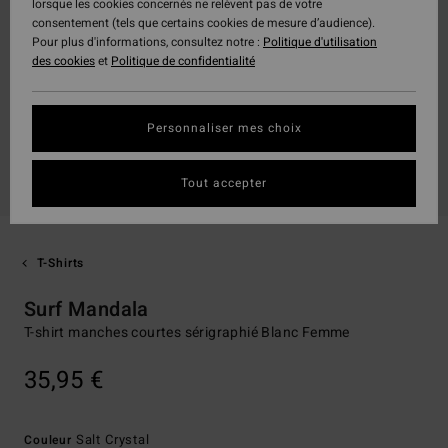
lorsque les cookies concernés ne relèvent pas de votre
consentement (tels que certains cookies de mesure d’audience).
Pour plus d'informations, consultez notre :
Politique d'utilisation
des cookies
et
Politique de confidentialité
Personnaliser mes choix
Tout accepter
T-Shirts
Surf Mandala
T-shirt manches courtes sérigraphié Blanc Femme
35,95 €
Salt Crystal
Couleur