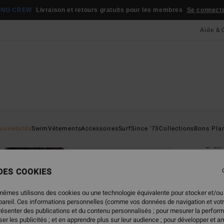
ONG CREW
Livraison et retours gratuits pour les membres
Se connecter
Aide & 
Page D'a
ouveautés
Swim
Vêtements
Accessoires
Surf
Since '73
Collections
Bons Pla
Sur
T-shi
 DES COOKIES
4.3
29,95
mêmes utilisons des cookies ou une technologie équivalente pour stocker et/ou
20,
ppareil. Ces informations personnelles (comme vos données de navigation et vot
présenter des publications et du contenu personnalisés ; pour mesurer la perform
BONS 
er les publicités ; et en apprendre plus sur leur audience ; pour développer et am