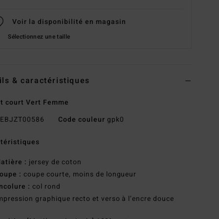
Voir la disponibilité en magasin
Sélectionnez une taille
ils & caractéristiques
rt court Vert Femme
EBJZT00586
Code couleur
gpk0
téristiques
atière :
jersey de coton
oupe :
coupe courte, moins de longueur
ncolure :
col rond
mpression graphique recto et verso à l’encre douce