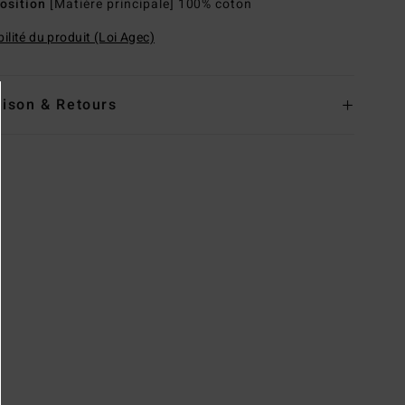
osition
[Matière principale] 100% coton
ilité du produit (Loi Agec)
aison & Retours