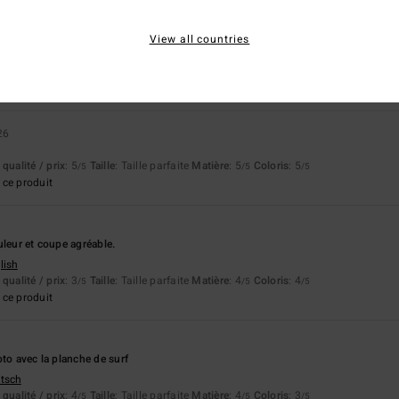
apport qualité / prix
Taille
Matière
View all countries
4.0
4.3
Trop petit
Trop grand
26
qualité / prix
: 5
Taille
: Taille parfaite
Matière
: 5
Coloris
: 5
/5
/5
/5
ce produit
uleur et coupe agréable.
lish
qualité / prix
: 3
Taille
: Taille parfaite
Matière
: 4
Coloris
: 4
/5
/5
/5
ce produit
oto avec la planche de surf
utsch
qualité / prix
: 4
Taille
: Taille parfaite
Matière
: 4
Coloris
: 3
/5
/5
/5