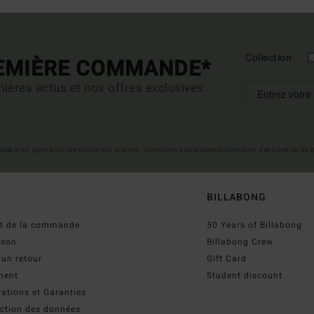
Collection
REMIÈRE COMMANDE*
ières actus et nos offres exclusives.
 valable en ligne pour les nouveaux inscrits - Conditions détaillées disponibles dans l'email de
BILLABONG
ut de la commande
50 Years of Billabong
ison
Billabong Crew
 un retour
Gift Card
ment
Student discount
ations et Garanties
ection des données