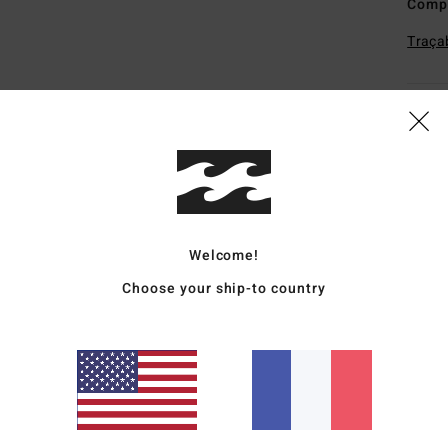
Comp
Traçab
Livr
Welcome!
Note moyenne
Choose your ship-to country
4.3
/5
basé sur
3 avis vérifiés
depuis juin 2026
67% de nos clients recommandent ce produit