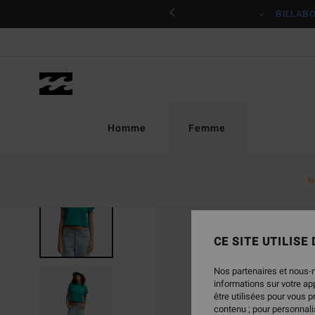
Passer
ciper
BILLAB
à
l'information
sur
le
produit
Homme
Femme
N
CE SITE UTILISE
Nos partenaires et nous-
informations sur votre a
être utilisées pour vous 
contenu ; pour personnalis