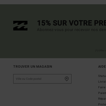
15% SUR VOTRE P
Abonnez-vous pour recevoir nos dern
(*) Offre
TROUVER UN MAGASIN
AIDE
Stat
Livra
Faire
Paie
Répar
Prot