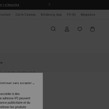
 / s'inscrire
Contact
Carte Cadeau
Billabong App
FR (€)
Magasins
ccueil
Femme
Vêtements
T-Shirts
ns
f The Waves
rt court Vert Femme
Continuer sans accepter
(3 Avis)
 €
30%
 accéder à des
97 €
re adresse IP) peuvent
ance publicitaire et du
PLANS
éliorer les produits