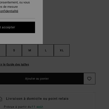
consentement, ou vous
ies de mesure
Ivy
ur
onfidentialité
t accepter
S
M
L
XL
ir le Guide des tailles
Ajouter au panier
Livraison à domicile ou point relais
Prévue à partir du
11 août