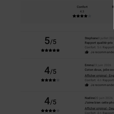
Confort
R
4.3
5
Stephane
8 juillet 20
/5
Rapport qualité-prix
Confort
: 5
Rapport 
/5
Je recommande 
Emma
23 juin 2026
4
/5
Coton doux, jolie co
Afficher original - Eng
Confort
: 4
Rapport 
/5
Je recommande 
4
Nadine
20 juin 2026
/5
J'aime bien cette ph
Afficher original - De
Confort
: 4
Rapport 
/5