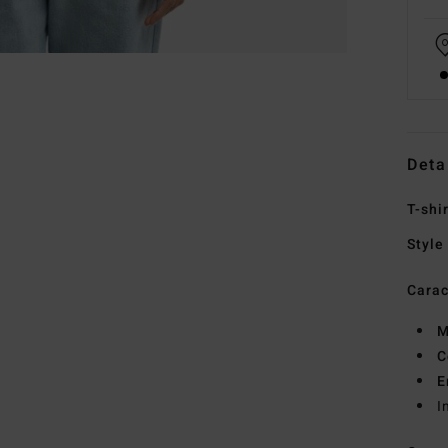
Deta
T-shi
Style
Carac
M
C
E
I