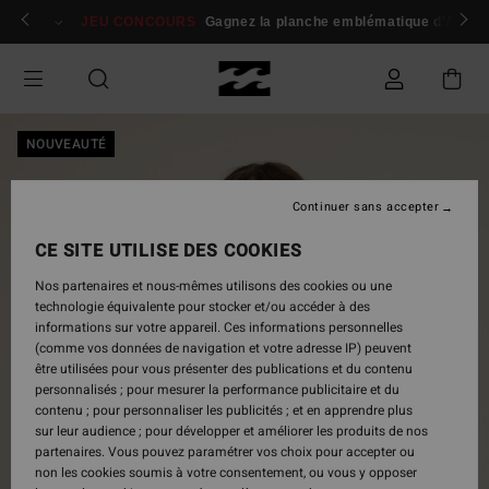
Passer
 membres
Se connecter / s'inscrire
JEU CONCOURS
Gagnez la planche emblématique d'Andy I
à
l'information
sur
le
produit
NOUVEAUTÉ
Continuer sans accepter
CE SITE UTILISE DES COOKIES
Nos partenaires et nous-mêmes utilisons des cookies ou une
technologie équivalente pour stocker et/ou accéder à des
informations sur votre appareil. Ces informations personnelles
(comme vos données de navigation et votre adresse IP) peuvent
être utilisées pour vous présenter des publications et du contenu
personnalisés ; pour mesurer la performance publicitaire et du
contenu ; pour personnaliser les publicités ; et en apprendre plus
sur leur audience ; pour développer et améliorer les produits de nos
partenaires. Vous pouvez paramétrer vos choix pour accepter ou
non les cookies soumis à votre consentement, ou vous y opposer