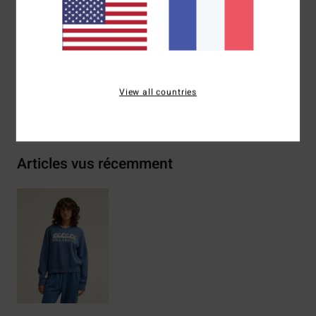
Composition
[Matière principale] 55% coton, 25% coton
recyclé, 20% polyester recyclé
Traçabilité du produit (Loi Agec)
View all countries
Livraison & Retours
Articles vus récemment