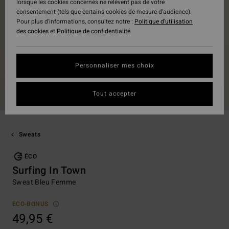
lorsque les cookies concernés ne relèvent pas de votre
consentement (tels que certains cookies de mesure d’audience).
Pour plus d'informations, consultez notre :
Politique d'utilisation
des cookies
et
Politique de confidentialité
Personnaliser mes choix
Tout accepter
Sweats
ÉCO
Surfing In Town
Sweat Bleu Femme
ECO-BONUS
49,95 €