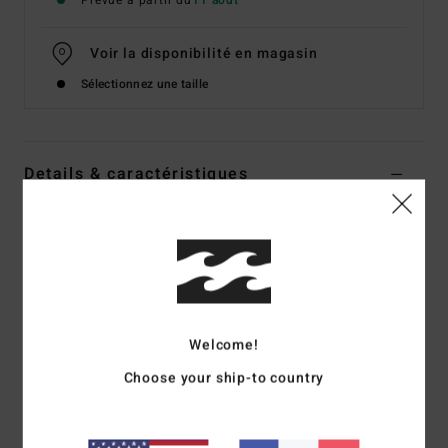
Prévue à partir du
11 août
Voir la disponibilité en magasin
Sélectionnez une taille
Details & caractéristiques
Sweat Bleu Femme
Style
EBJSF00204
Code couleur
bpz0
Caractéristiques
Matière :
molleton gratté
Welcome!
Coupe :
courte standard
Choose your ship-to country
Col rond
Sérigraphie en relief devant et derrière