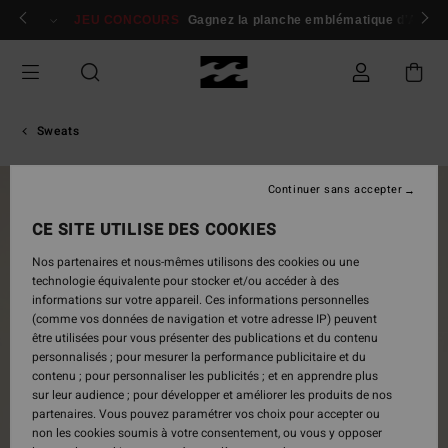
Passer
 membres
Se connecter / s'inscrire
JEU CONCOURS
Gagnez la planche emblématique d'Andy I
à
l'information
sur
le
produit
Sweats
Continuer sans accepter
NOUVEAUTÉ
CE SITE UTILISE DES COOKIES
Nos partenaires et nous-mêmes utilisons des cookies ou une
technologie équivalente pour stocker et/ou accéder à des
informations sur votre appareil. Ces informations personnelles
(comme vos données de navigation et votre adresse IP) peuvent
être utilisées pour vous présenter des publications et du contenu
personnalisés ; pour mesurer la performance publicitaire et du
contenu ; pour personnaliser les publicités ; et en apprendre plus
sur leur audience ; pour développer et améliorer les produits de nos
partenaires. Vous pouvez paramétrer vos choix pour accepter ou
non les cookies soumis à votre consentement, ou vous y opposer