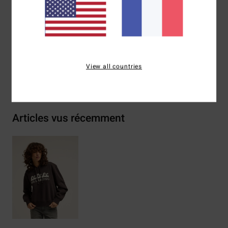
Composition
[Matière principale] 55% coton, 25% coton
recyclé, 20% polyester recyclé
Traçabilité du produit (Loi Agec)
View all countries
Livraison & Retours
Articles vus récemment