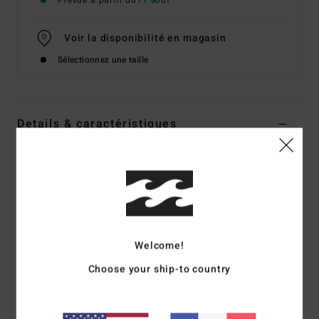
Prévue à partir du
11 août
Voir la disponibilité en magasin
Sélectionnez une taille
Details & caractéristiques
Sweat capuche Noir Femme
Style
EBJSF00205
Code couleur
bpb
Caractéristiques
Matière :
molleton gratté
Welcome!
Coupe :
courte standard
Choose your ship-to country
Hoodie coupe courte
Sérigraphie en relief devant et derrière