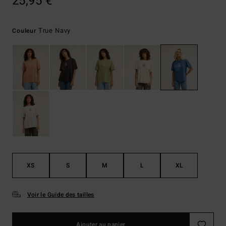
25,95 €
True Navy
Couleur
XS
S
M
L
XL
Voir le Guide des tailles
Ajouter au panier