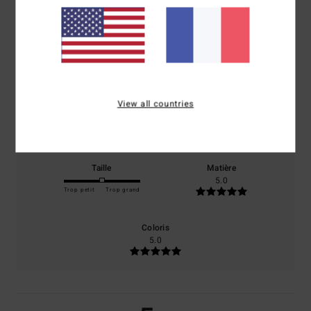
5.0
/5
basé sur
1 avis vérifiés
depuis juillet 2026
0% de nos clients recommandent ce produit
View all countries
Confort
Rapport qualité / prix
5.0
5.0
Taille
Matière
5.0
Trop petit
Trop grand
Coloris
5.0