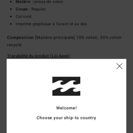
Matière :
jersey de coton
Coupe :
Regular
Col rond
Imprimé graphique à l'avant et au dos
Composition
[Matière principale] 70% coton, 30% coton
recyclé
Traçabilité du produit (Loi Agec)
Livraison & Retours
Avis clients
Welcome!
Choose your ship-to country
Note moyenne