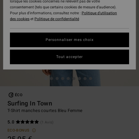
lorsque les cookies concernés ne relèvent pas de votre
consentement (tels que certains cookies de mesure d’audience).
Pour plus d'informations, consultez notre :
Politique d'utilisation
des cookies
et
Politique de confidentialité
Personnaliser mes choix
Tout accepter
ÉCO
Surfing In Town
T-Shirt manches courtes Bleu Femme
5.0
(1 Avis)
ECO-BONUS