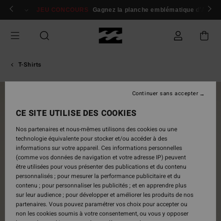
Passer
 membres
Se connecter / s'inscrire
JEU CONCOURS
Gagnez la planche emblématique d'Andy I
à
l'information
sur
le
produit
T-Shirts
Continuer sans accepter
NOUVEAUTÉ
CE SITE UTILISE DES COOKIES
Nos partenaires et nous-mêmes utilisons des cookies ou une
technologie équivalente pour stocker et/ou accéder à des
informations sur votre appareil. Ces informations personnelles
(comme vos données de navigation et votre adresse IP) peuvent
être utilisées pour vous présenter des publications et du contenu
personnalisés ; pour mesurer la performance publicitaire et du
contenu ; pour personnaliser les publicités ; et en apprendre plus
sur leur audience ; pour développer et améliorer les produits de nos
partenaires. Vous pouvez paramétrer vos choix pour accepter ou
non les cookies soumis à votre consentement, ou vous y opposer