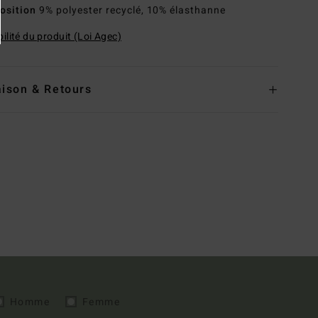
osition
9% polyester recyclé, 10% élasthanne
ilité du produit (Loi Agec)
aison & Retours
Homme
Femme