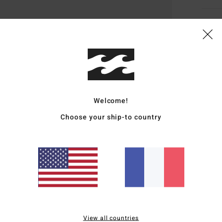
Deta
Short
Style
Carac
Welcome!
R
Choose your ship-to country
L
C
T
P
P
P
D
B
View all countries