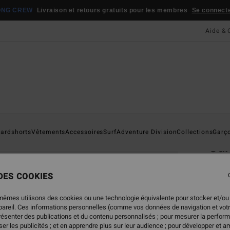
ONG CREW
Livraison et retours gratuits pour les membres
Se connecter
Aide & 
Page D'a
ardshorts
Vêtements
Accessoires
Surf
Adventure Division
Collections
Garç
Sur
Short
 DES COOKIES
65,
mêmes utilisons des cookies ou une technologie équivalente pour stocker et/ou
ppareil. Ces informations personnelles (comme vos données de navigation et vot
présenter des publications et du contenu personnalisés ; pour mesurer la perform
Coule
er les publicités ; et en apprendre plus sur leur audience ; pour développer et am