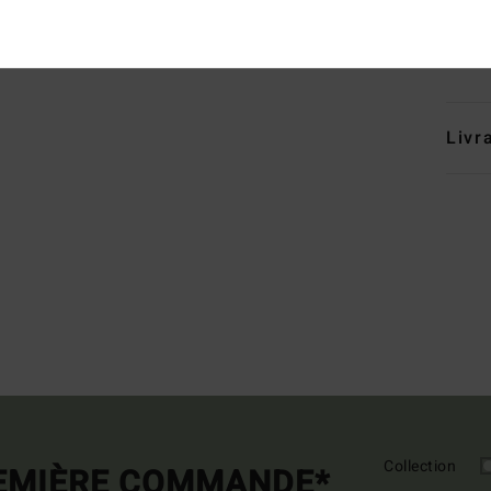
Comp
Traçab
Livr
Collection
REMIÈRE COMMANDE*