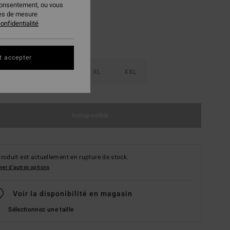
consentement, ou vous
ies de mesure
onfidentialité
t accepter
M
L
XL
XXL
Indisponible
roduit est actuellement en rupture de stock.
ver d'autres options
Voir la disponibilité en magasin
Sélectionnez une taille