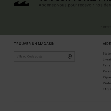
Abonnez-vous pour recevoir nos dern
(*) Offre
TROUVER UN MAGASIN
AIDE
Stat
Livra
Faire
Paie
Répar
Prot
FAQ e