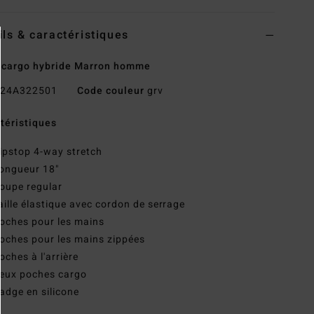
ils & caractéristiques
 cargo hybride Marron homme
24A322501
Code couleur
grv
téristiques
ipstop 4-way stretch
ongueur 18"
oupe regular
aille élastique avec cordon de serrage
oches pour les mains
oches pour les mains zippées
oches à l'arrière
eux poches cargo
adge en silicone