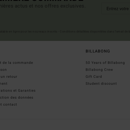
ières actus et nos offres exclusives.
 valable en ligne pour les nouveaux inscrits - Conditions détaillées disponibles dans l'email de
BILLABONG
ut de la commande
50 Years of Billabong
ison
Billabong Crew
 un retour
Gift Card
ment
Student discount
ations et Garanties
ection des données
t contact