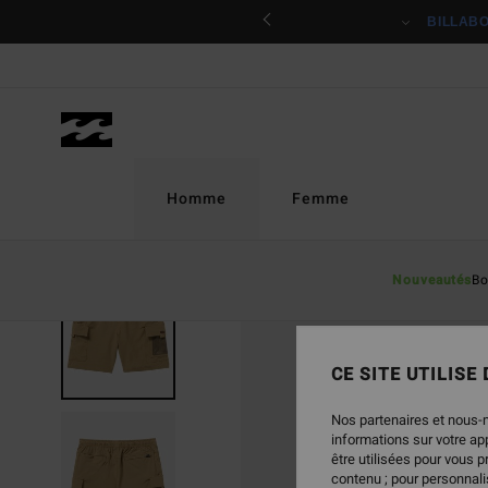
Passer
ciper
BILLAB
à
l'information
sur
le
produit
Homme
Femme
Nouveautés
Bo
RUPTURE DE STOCK
CE SITE UTILISE
Nos partenaires et nous-
informations sur votre a
être utilisées pour vous 
contenu ; pour personnalis