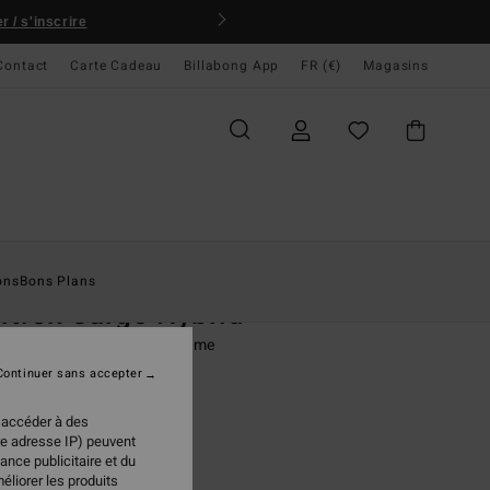
 / s'inscrire
Contact
Carte Cadeau
Billabong App
FR (€)
Magasins
ccueil
Homme
Vêtements
Shorts
Shorts Hybrides
ons
Bons Plans
ftrek Cargo Hybrid
 cargo hybride Marron homme
Continuer sans accepter
95 €
 accéder à des
re adresse IP) peuvent
ance publicitaire et du
Gravel
ur
éliorer les produits