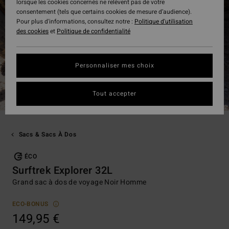
lorsque les cookies concernés ne relèvent pas de votre
consentement (tels que certains cookies de mesure d’audience).
Pour plus d'informations, consultez notre :
Politique d'utilisation
des cookies
et
Politique de confidentialité
Personnaliser mes choix
Tout accepter
Sacs & Sacs À Dos
ÉCO
Surftrek Explorer 32L
Grand sac à dos de voyage Noir Homme
ECO-BONUS
149,95 €