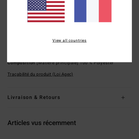
Poches :
poche pour passeport dissimulée
Poches zippées
Bretelles :
bretelles et sangles au niveau du sternum
réglables
Dimensions :
73,02 [H] x 31,75 [L] x 21,59 [P] cm
View all countries
Volume :
32 l
Revêtement sans PVC
Composition
[Matière principale] 100 % Polyester
Traçabilité du produit (Loi Agec)
Livraison & Retours
Articles vus récemment