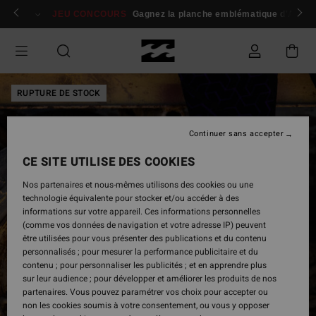
Passer
 membres
Se connecter / s'inscrire
JEU CONCOURS
Gagnez la planche emblématique d'Andy I
à
l'information
sur
le
produit
RUPTURE DE STOCK
Continuer sans accepter
CE SITE UTILISE DES COOKIES
Nos partenaires et nous-mêmes utilisons des cookies ou une
technologie équivalente pour stocker et/ou accéder à des
informations sur votre appareil. Ces informations personnelles
(comme vos données de navigation et votre adresse IP) peuvent
être utilisées pour vous présenter des publications et du contenu
personnalisés ; pour mesurer la performance publicitaire et du
contenu ; pour personnaliser les publicités ; et en apprendre plus
sur leur audience ; pour développer et améliorer les produits de nos
partenaires. Vous pouvez paramétrer vos choix pour accepter ou
non les cookies soumis à votre consentement, ou vous y opposer