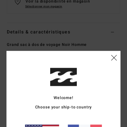
Voir la disponibilité en magasin
Sélectionner mon magasin
Details & caractéristiques
Grand sac à dos de voyage Noir Homme
Style
ABYBP00141
Code couleur
blk
Caractéristiques
Collection :
Adventure Division
Matière :
polyester recyclé
Compartiments :
rabat sur le haut
Welcome!
Panel au contact du dos rembourré et renforcé avec du
Choose your ship-to country
mesh
Poche en peluche avec accès supérieur pour ordinateur
portable