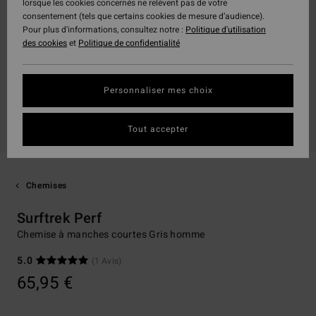
lorsque les cookies concernés ne relèvent pas de votre
consentement (tels que certains cookies de mesure d’audience).
Pour plus d'informations, consultez notre :
Politique d'utilisation
des cookies
et
Politique de confidentialité
Personnaliser mes choix
Tout accepter
Chemises
Surftrek Perf
Chemise à manches courtes Gris homme
5.0
(1 Avis)
65,95 €