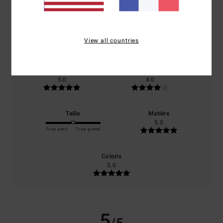
/5
basé sur
1 avis vérifiés
depuis octobre 2025
View all countries
100% de nos clients recommandent ce produit
Confort
Rapport qualité / prix
5.0
4.0
Taille
Matière
5.0
Trop petit
Trop grand
Coloris
5.0
5