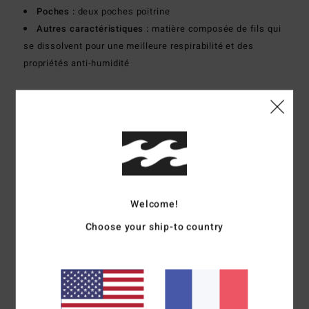
Poches :
deux poches poitrine
Autres caractéristiques :
matière composée de fils qui
se dissolvent pour une meilleure respirabilité et des
propriétés anti-humidité
Composition
86% polyamide recyclé, 14% élasthanne
Traçabilité du produit (Loi Agec)
Livraison & Retours
Welcome!
Avis clients
Choose your ship-to country
Note moyenne
5.0