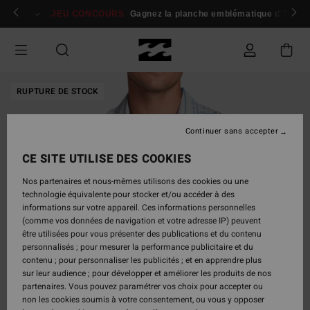
Passer
 membres
Se connecter / s'inscrire
JEU CONCOURS
Gagnez la planche emblématique d'Andy I
à
l'information
sur
le
produit
RUPTURE DE STOCK
Continuer sans accepter
CE SITE UTILISE DES COOKIES
Nos partenaires et nous-mêmes utilisons des cookies ou une
technologie équivalente pour stocker et/ou accéder à des
informations sur votre appareil. Ces informations personnelles
(comme vos données de navigation et votre adresse IP) peuvent
être utilisées pour vous présenter des publications et du contenu
personnalisés ; pour mesurer la performance publicitaire et du
contenu ; pour personnaliser les publicités ; et en apprendre plus
sur leur audience ; pour développer et améliorer les produits de nos
partenaires. Vous pouvez paramétrer vos choix pour accepter ou
non les cookies soumis à votre consentement, ou vous y opposer