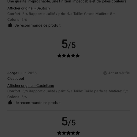
Une qualité irréprochable, une finition impeccable et de jolies couleurs
Afficher original - Deutsch
Confort
: 5
Rapport qualité / prix
: 4
Taille
: Grand
Matière
: 5
/5
/5
/5
Coloris
: 5
/5
Je recommande ce produit
5
/5
Jorge
1 juin 2026
Achat vérifié
C'est cool
Afficher original - Castellano
Confort
: 5
Rapport qualité / prix
: 5
Taille
: Taille parfaite
Matière
: 5
/5
/5
/5
Coloris
: 5
/5
Je recommande ce produit
5
/5