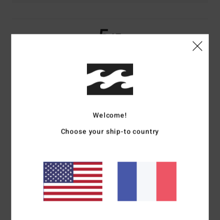
5
/5
Madeleine
28 juin 2026
Achat vérifié
vêtement léger, agréable à porter, entretien facile
Confort
: 5
Rapport qualité / prix
: 5
Taille
: Taille parfaite
Matière
: 5
/5
/5
/5
Coloris
: 5
/5
Welcome!
Je recommande ce produit
Choose your ship-to country
4
/5
Hanna
28 juin 2026
Achat vérifié
Ce que je ressens
Afficher original - Deutsch