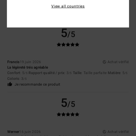
Confort
: 4
Rapport qualité / prix
: 4
Taille
: Taille parfaite
Matière
: 3
/5
/5
/5
View all countries
Coloris
: 4
/5
Je recommande ce produit
5
/5
Francis
19 juin 2026
Achat vérifié
La légèreté trés agréable
Confort
: 5
Rapport qualité / prix
: 3
Taille
: Taille parfaite
Matière
: 5
/5
/5
/5
Coloris
: 3
/5
Je recommande ce produit
5
/5
Werner
16 juin 2026
Achat vérifié