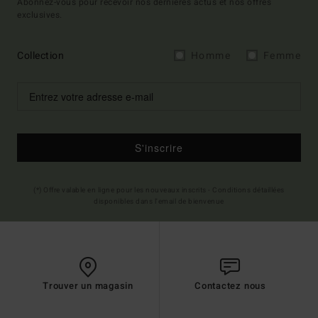
Abonnez-vous pour recevoir nos dernières actus et nos offres
exclusives.
Collection
Homme
Femme
S'inscrire
(*) Offre valable en ligne pour les nouveaux inscrits - Conditions détaillées
disponibles dans l'email de bienvenue
Trouver un magasin
Contactez nous