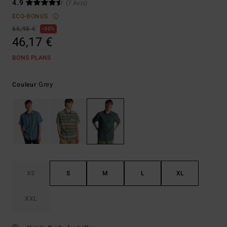
4.9
(7 Avis)
ECO-BONUS
65,95 €
30%
46,17 €
BONS PLANS
Grey
Couleur
XS
S
M
L
XL
XXL