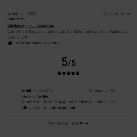
Jorge
1 juin 2026
Achat vérifié
J'adore ça
Afficher original - Castellano
Confort
: 5
Rapport qualité / prix
: 5
Taille
: Taille parfaite
Matière
: 5
/5
/5
/5
Coloris
: 5
/5
Je recommande ce produit
5
/5
Nabil
18 mai 2026
Achat vérifié
choix du textile
Confort
: 5
Taille
: Trop grand
Matière
: 5
Coloris
: 5
/5
/5
/5
Je recommande ce produit
Vérifié par
TrustVille