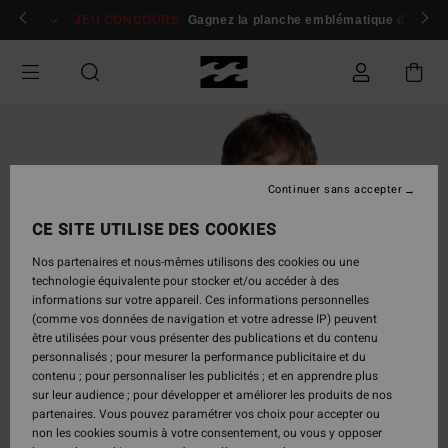
Passer
 membres
Se connecter / s'inscrire
JEU CONCOURS
Gagnez la planche emblématique d'Andy I
à
l'information
sur
le
produit
Continuer sans accepter
CE SITE UTILISE DES COOKIES
Nos partenaires et nous-mêmes utilisons des cookies ou une
technologie équivalente pour stocker et/ou accéder à des
informations sur votre appareil. Ces informations personnelles
(comme vos données de navigation et votre adresse IP) peuvent
être utilisées pour vous présenter des publications et du contenu
personnalisés ; pour mesurer la performance publicitaire et du
contenu ; pour personnaliser les publicités ; et en apprendre plus
sur leur audience ; pour développer et améliorer les produits de nos
partenaires. Vous pouvez paramétrer vos choix pour accepter ou
non les cookies soumis à votre consentement, ou vous y opposer