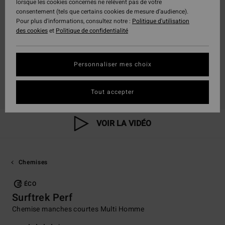
lorsque les cookies concernés ne relèvent pas de votre
consentement (tels que certains cookies de mesure d’audience).
Pour plus d'informations, consultez notre :
Politique d'utilisation
des cookies
et
Politique de confidentialité
Personnaliser mes choix
Tout accepter
VOIR LA VIDÉO
Chemises
ÉCO
Surftrek Perf
Chemise manches courtes Multi Homme