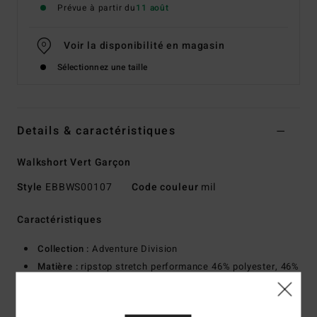
Prévue à partir du
11 août
Voir la disponibilité en magasin
Sélectionnez une taille
Details & caractéristiques
Walkshort Vert Garçon
Style
EBBWS00107
Code couleur
mil
Caractéristiques
Collection :
Adventure Division
Matière :
ripstop stretch performance 46% polyester, 46%
polyester recyclé, 8% élasthanne
Matière Recycler 4-way stretch performance fabriquée à