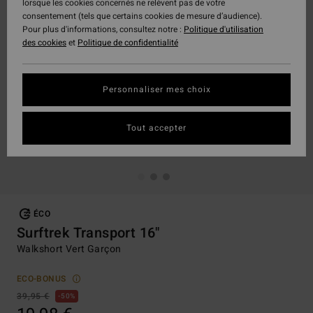
lorsque les cookies concernés ne relèvent pas de votre
consentement (tels que certains cookies de mesure d’audience).
Pour plus d'informations, consultez notre :
Politique d'utilisation
des cookies
et
Politique de confidentialité
Personnaliser mes choix
Tout accepter
ÉCO
Surftrek Transport 16"
Walkshort Vert Garçon
ECO-BONUS
39,95 €
50%