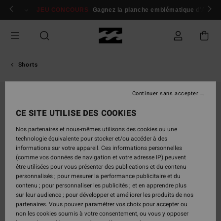
Passer
 membres
Se connecter / s'inscrire
JEU CONCOURS
Gagnez la planche emblématique d'Andy I
à
l'information
sur
le
produit
Shorts
Continuer sans accepter
CE SITE UTILISE DES COOKIES
Nos partenaires et nous-mêmes utilisons des cookies ou une
technologie équivalente pour stocker et/ou accéder à des
informations sur votre appareil. Ces informations personnelles
(comme vos données de navigation et votre adresse IP) peuvent
être utilisées pour vous présenter des publications et du contenu
personnalisés ; pour mesurer la performance publicitaire et du
contenu ; pour personnaliser les publicités ; et en apprendre plus
sur leur audience ; pour développer et améliorer les produits de nos
partenaires. Vous pouvez paramétrer vos choix pour accepter ou
non les cookies soumis à votre consentement, ou vous y opposer