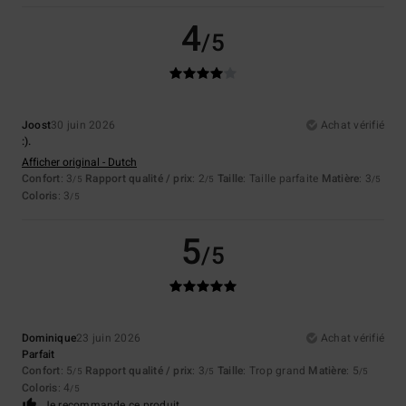
4
/5
Joost
30 juin 2026
Achat vérifié
:).
Afficher original - Dutch
Confort
: 3
Rapport qualité / prix
: 2
Taille
: Taille parfaite
Matière
: 3
/5
/5
/5
Coloris
: 3
/5
5
/5
Dominique
23 juin 2026
Achat vérifié
Parfait
Confort
: 5
Rapport qualité / prix
: 3
Taille
: Trop grand
Matière
: 5
/5
/5
/5
Coloris
: 4
/5
Je recommande ce produit