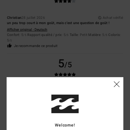
Christian
28 juillet 2026
Achat vérifié
un peu trop court à mon goût, mais c'est une question de goût !
Afficher original - Deutsch
Confort
: 5
Rapport qualité / prix
: 5
Taille
: Petit
Matière
: 5
Coloris
:
/5
/5
/5
5
/5
Je recommande ce produit
5
/5
K
8 juillet 2026
Achat vérifié
Les chemises sont toujours d'excellente qualité et ont une coupe
parfaite
Afficher original - English
Confort
: 5
Rapport qualité / prix
: 4
Taille
: Taille parfaite
Matière
: 5
/5
/5
/5
Coloris
: 5
/5
Je recommande ce produit
Welcome!