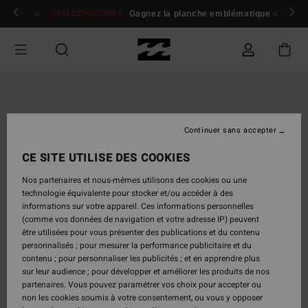
Passer
 membres
Se connecter / s'inscrire
JEU CONCOURS
Gagnez la planche emblématique d'Andy I
à
l'information
sur
le
produit
Continuer sans accepter
CE SITE UTILISE DES COOKIES
Nos partenaires et nous-mêmes utilisons des cookies ou une
technologie équivalente pour stocker et/ou accéder à des
informations sur votre appareil. Ces informations personnelles
(comme vos données de navigation et votre adresse IP) peuvent
être utilisées pour vous présenter des publications et du contenu
personnalisés ; pour mesurer la performance publicitaire et du
contenu ; pour personnaliser les publicités ; et en apprendre plus
sur leur audience ; pour développer et améliorer les produits de nos
partenaires. Vous pouvez paramétrer vos choix pour accepter ou
non les cookies soumis à votre consentement, ou vous y opposer