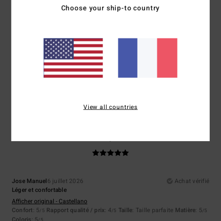
Choose your ship-to country
5
/5
Guillaume
6 juillet 2026
Achat vérifié
Bonne qualité
Confort
: 5
Rapport qualité / prix
: 5
Taille
: Taille parfaite
Matière
: 5
/5
/5
/5
Coloris
: 5
/5
Je recommande ce produit
View all countries
5
/5
Jose Manuel
6 juillet 2026
Achat vérifié
Léger et confortable
Afficher original - Castellano
Confort
: 5
Rapport qualité / prix
: 4
Taille
: Taille parfaite
Matière
: 5
/5
/5
/5
Coloris
: 5
/5