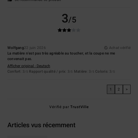
3
/5
Wolfgang
22 juin 2026
Achat vérifié
La matière n'est pas très agréable au toucher, et la coupe ne me
convenait pas.
Afficher original - Deutsch
Confort
: 3
Rapport qualité / prix
: 3
Matière
: 3
Coloris
: 3
/5
/5
/5
/5
1
2
>
Vérifié par
TrustVille
Articles vus récemment