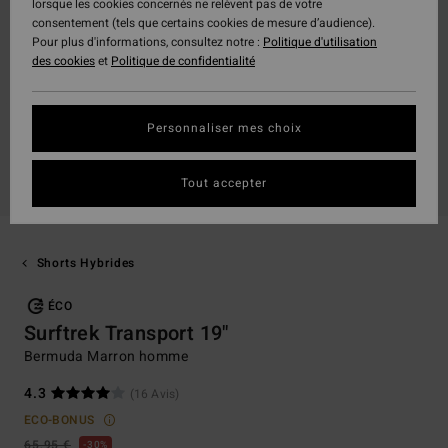
lorsque les cookies concernés ne relèvent pas de votre
consentement (tels que certains cookies de mesure d’audience).
Pour plus d'informations, consultez notre :
Politique d'utilisation
des cookies
et
Politique de confidentialité
Personnaliser mes choix
Tout accepter
Shorts Hybrides
ÉCO
Surftrek Transport 19"
Bermuda Marron homme
4.3
(16 Avis)
ECO-BONUS
65,95 €
30%