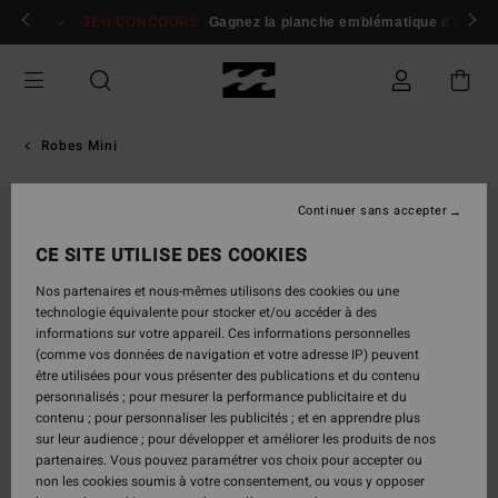
Passer
 membres
Se connecter / s'inscrire
JEU CONCOURS
Gagnez la planche emblématique d'Andy I
à
l'information
sur
le
produit
Robes Mini
Continuer sans accepter
CE SITE UTILISE DES COOKIES
Nos partenaires et nous-mêmes utilisons des cookies ou une
technologie équivalente pour stocker et/ou accéder à des
informations sur votre appareil. Ces informations personnelles
(comme vos données de navigation et votre adresse IP) peuvent
être utilisées pour vous présenter des publications et du contenu
personnalisés ; pour mesurer la performance publicitaire et du
contenu ; pour personnaliser les publicités ; et en apprendre plus
sur leur audience ; pour développer et améliorer les produits de nos
partenaires. Vous pouvez paramétrer vos choix pour accepter ou
non les cookies soumis à votre consentement, ou vous y opposer