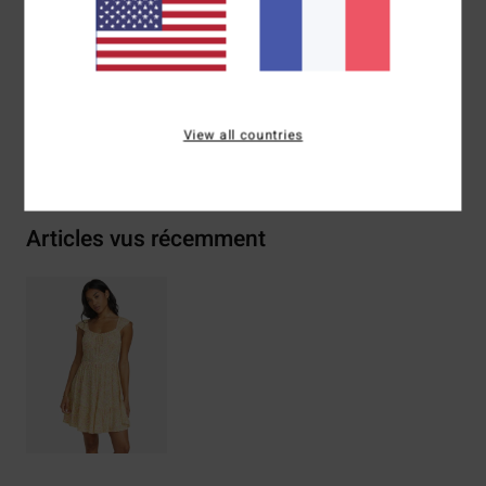
Composition
100 % Viscose
Traçabilité du produit (Loi Agec)
View all countries
Livraison & Retours
Articles vus récemment