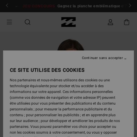
Passer
 membres
Se connecter / s'inscrire
JEU CONCOURS
Gagnez la planche emblématique d'Andy I
à
l'information
sur
le
produit
Continuer sans accepter
CE SITE UTILISE DES COOKIES
Nos partenaires et nous-mêmes utilisons des cookies ou une
technologie équivalente pour stocker et/ou accéder à des
informations sur votre appareil. Ces informations personnelles
(comme vos données de navigation et votre adresse IP) peuvent
être utilisées pour vous présenter des publications et du contenu
personnalisés ; pour mesurer la performance publicitaire et du
contenu ; pour personnaliser les publicités ; et en apprendre plus
sur leur audience ; pour développer et améliorer les produits de nos
partenaires. Vous pouvez paramétrer vos choix pour accepter ou
non les cookies soumis à votre consentement, ou vous y opposer