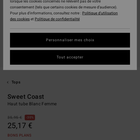
lorsque les cookies concernés ne relèvent pas de votre
consentement (tels que certains cookies de mesure d’audience).
Pour plus d'informations, consultez notre :
Politique d'utilisation
des cookies
et
Politique de confidentialité
Personnaliser mes choix
Tout accepter
Tops
Sweet Coast
Haut tube Blanc Femme
35,95 €
30%
25,17 €
BONS PLANS