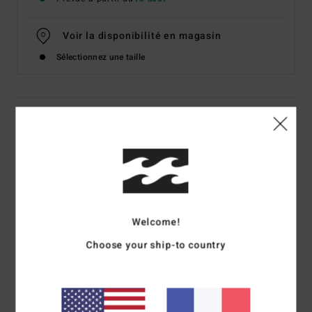
Voir la disponibilité en magasin
Sélectionnez une taille
Details & caractéristiques
Haut tube Blanc Femme
Style
BL000126W
Code couleur
wcp
Caractéristiques
Welcome!
Détails :
élastique intégré le long du décolleté
Choose your ship-to country
Fronces sur les côtés
Logo :
plaque métallique
Composition
60% coton, 40% polyester