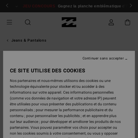
Passer
 membres
Se connecter / s'inscrire
JEU CONCOURS
Gagnez la planche emblématique d'Andy I
à
l'information
sur
le
produit
Jeans & Pantalons
Continuer sans accepter
RUPTURE DE STOCK
CE SITE UTILISE DES COOKIES
Nos partenaires et nous-mêmes utilisons des cookies ou une
technologie équivalente pour stocker et/ou accéder à des
informations sur votre appareil. Ces informations personnelles
(comme vos données de navigation et votre adresse IP) peuvent
être utilisées pour vous présenter des publications et du contenu
personnalisés ; pour mesurer la performance publicitaire et du
contenu ; pour personnaliser les publicités ; et en apprendre plus
sur leur audience ; pour développer et améliorer les produits de nos
partenaires. Vous pouvez paramétrer vos choix pour accepter ou
non les cookies soumis à votre consentement, ou vous y opposer