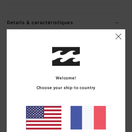
Details & caractéristiques
Pantalon ample à taille élastique Noir Femme
Style
ABJNP00446
Code couleur
bsd
Caractéristiques
Collection :
Dawn Paradise
Welcome!
Matière :
Velours côtelé en coton, polyester et
élasthanne
Choose your ship-to country
Taille :
taille élastique
Taille :
taille haute
Système de fermeture :
Fermeture par cordon de serrage
Poches :
Poches sur la couture
Logo :
plaque en métal