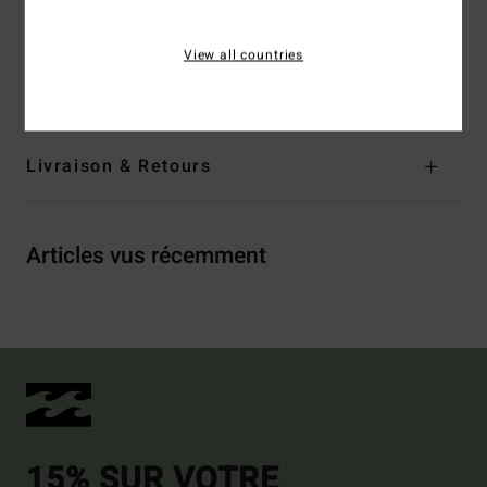
Composition
[Matière principale] 65% coton, 32%
polyester, 3% élasthanne
View all countries
Traçabilité du produit (Loi Agec)
Livraison & Retours
Articles vus récemment
15% SUR VOTRE