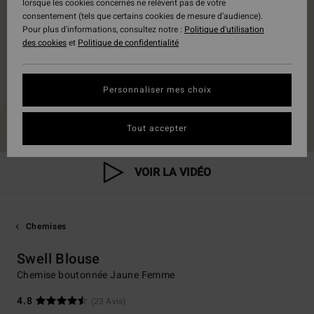
lorsque les cookies concernés ne relèvent pas de votre
consentement (tels que certains cookies de mesure d’audience).
Pour plus d'informations, consultez notre :
Politique d'utilisation
des cookies
et
Politique de confidentialité
Personnaliser mes choix
Tout accepter
VOIR LA VIDÉO
Chemises
Swell Blouse
Chemise boutonnée Jaune Femme
4.8
(23 Avis)