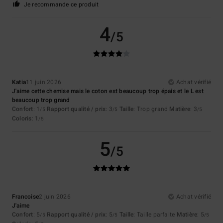
Je recommande ce produit
4
/5
Katia
11 juin 2026
Achat vérifié
J'aime cette chemise mais le coton est beaucoup trop épais et le L est
beaucoup trop grand
Confort
: 1
Rapport qualité / prix
: 3
Taille
: Trop grand
Matière
: 3
/5
/5
/5
Coloris
: 1
/5
5
/5
Francoise
2 juin 2026
Achat vérifié
J'aime
Confort
: 5
Rapport qualité / prix
: 5
Taille
: Taille parfaite
Matière
: 5
/5
/5
/5