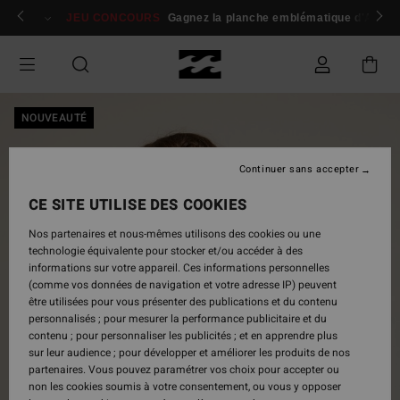
Passer
 membres
Se connecter / s'inscrire
JEU CONCOURS
Gagnez la planche emblématique d'Andy I
à
l'information
sur
le
produit
NOUVEAUTÉ
Continuer sans accepter
CE SITE UTILISE DES COOKIES
Nos partenaires et nous-mêmes utilisons des cookies ou une
technologie équivalente pour stocker et/ou accéder à des
informations sur votre appareil. Ces informations personnelles
(comme vos données de navigation et votre adresse IP) peuvent
être utilisées pour vous présenter des publications et du contenu
personnalisés ; pour mesurer la performance publicitaire et du
contenu ; pour personnaliser les publicités ; et en apprendre plus
sur leur audience ; pour développer et améliorer les produits de nos
partenaires. Vous pouvez paramétrer vos choix pour accepter ou
non les cookies soumis à votre consentement, ou vous y opposer