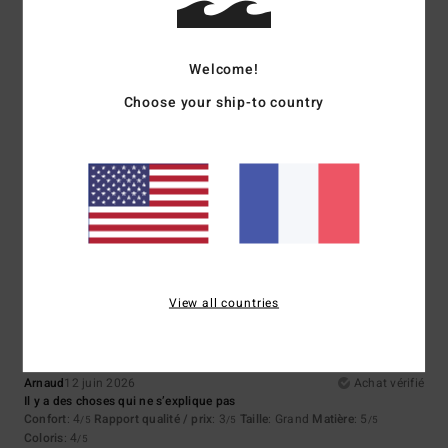
Je recommande ce produit
5
Welcome!
/5
Choose your ship-to country
Beatrice
17 juin 2026
Achat vérifié
Très agréable a porter
Confort
: 5
Rapport qualité / prix
: 5
Taille
: Taille parfaite
Matière
: 5
/5
/5
/5
Coloris
: 5
/5
4
/5
View all countries
Arnaud
12 juin 2026
Achat vérifié
Il y a des choses qui ne s’explique pas
Confort
: 4
Rapport qualité / prix
: 3
Taille
: Grand
Matière
: 5
/5
/5
/5
Coloris
: 4
/5