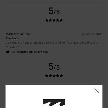
5
/5
Marion
22 juin 2026
Achat vérifié
Très bien
Confort
: 5
Rapport qualité / prix
: 5
Taille
: Trop grand
Matière
: 5
/5
/5
/5
Coloris
: 5
/5
Je recommande ce produit
5
/5
Matthias
20 juin 2026
Achat vérifié
original,très bonne qualité. Que j'ai du mal à trouvé pour la qualité et le
prix
Confort
: 5
Rapport qualité / prix
: 5
Taille
: Taille parfaite
Matière
: 5
/5
/5
/5
Coloris
: 5
/5