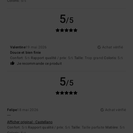
Coloris
: 5
/5
5
/5
Valentine
19 mai 2026
Achat vérifié
Douce et bien finie
Confort
: 5
Rapport qualité / prix
: 5
Taille
: Trop grand
Coloris
: 5
/5
/5
/5
Je recommande ce produit
5
/5
Felipe
18 mai 2026
Achat vérifié
---
Afficher original - Castellano
Confort
: 5
Rapport qualité / prix
: 5
Taille
: Taille parfaite
Matière
: 5
/5
/5
/5
Coloris
: 5