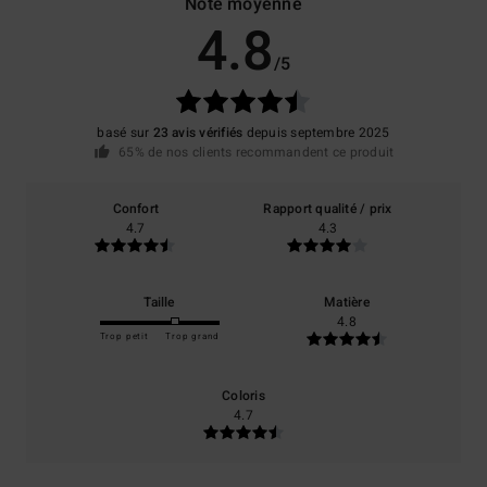
Note moyenne
4.8
/5
basé sur
23 avis vérifiés
depuis septembre 2025
65% de nos clients recommandent ce produit
Confort
Rapport qualité / prix
4.7
4.3
Taille
Matière
4.8
Trop petit
Trop grand
Coloris
4.7