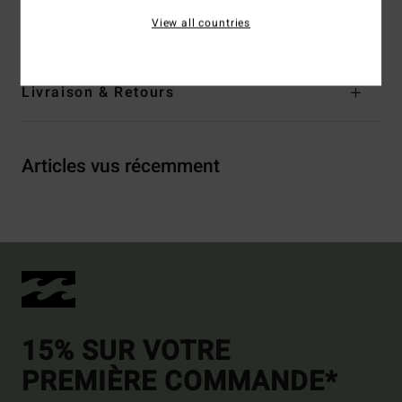
View all countries
Traçabilité du produit (Loi Agec)
Livraison & Retours
Articles vus récemment
15% SUR VOTRE
PREMIÈRE COMMANDE*