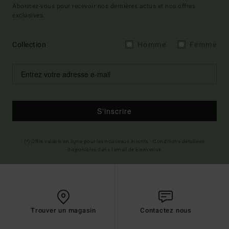
Abonnez-vous pour recevoir nos dernières actus et nos offres
exclusives.
Collection
Homme
Femme
S'inscrire
(*) Offre valable en ligne pour les nouveaux inscrits - Conditions détaillées
disponibles dans l'email de bienvenue
Trouver un magasin
Contactez nous