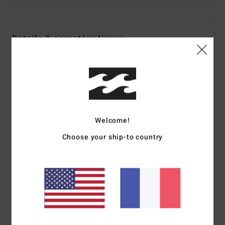
Details & caractéristiques
Robe babydoll Orange Femme
Style
ABJWD00544
Code couleur
nfs0
Caractéristiques
Welcome!
Matière :
viscose plissée
Coupe :
coupe fluide
Choose your ship-to country
Encolure :
col V
Manches :
manches à volants
Logo :
plaque en métal
Autres caractéristiques : volants à plusieurs niveaux sur
la jupe
Composition
[Matière principale] 100 % Viscose