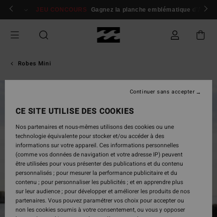
Passer
 membres
Se connecter / s'inscrire
JEU CONCOURS
Gagnez la planche emblématique d'Andy I
à
l'information
sur
le
produit
Robes Mini
Continuer sans accepter
RUPTURE DE STOCK
CE SITE UTILISE DES COOKIES
Nos partenaires et nous-mêmes utilisons des cookies ou une
technologie équivalente pour stocker et/ou accéder à des
informations sur votre appareil. Ces informations personnelles
(comme vos données de navigation et votre adresse IP) peuvent
être utilisées pour vous présenter des publications et du contenu
personnalisés ; pour mesurer la performance publicitaire et du
contenu ; pour personnaliser les publicités ; et en apprendre plus
sur leur audience ; pour développer et améliorer les produits de nos
partenaires. Vous pouvez paramétrer vos choix pour accepter ou
non les cookies soumis à votre consentement, ou vous y opposer