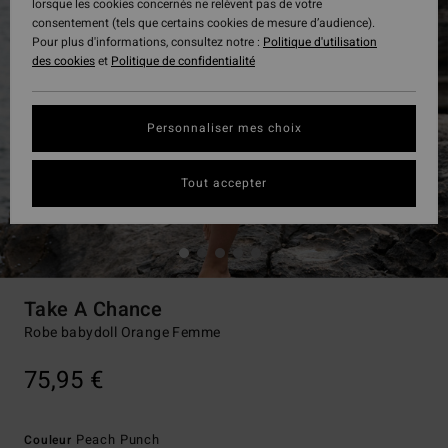
lorsque les cookies concernés ne relèvent pas de votre
consentement (tels que certains cookies de mesure d’audience).
Pour plus d'informations, consultez notre :
Politique d'utilisation
des cookies
et
Politique de confidentialité
Personnaliser mes choix
Tout accepter
Take A Chance
Robe babydoll Orange Femme
75,95 €
Peach Punch
Couleur