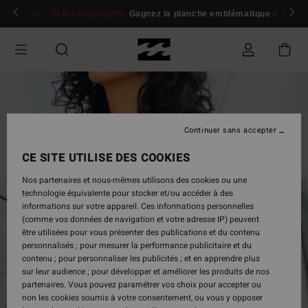
Passer
 membres
Se connecter / s'inscrire
JEU CONCOURS
Gagnez la planche emblématique d'Andy I
à
l'information
sur
le
produit
Continuer sans accepter
CE SITE UTILISE DES COOKIES
Nos partenaires et nous-mêmes utilisons des cookies ou une
technologie équivalente pour stocker et/ou accéder à des
informations sur votre appareil. Ces informations personnelles
(comme vos données de navigation et votre adresse IP) peuvent
être utilisées pour vous présenter des publications et du contenu
personnalisés ; pour mesurer la performance publicitaire et du
contenu ; pour personnaliser les publicités ; et en apprendre plus
sur leur audience ; pour développer et améliorer les produits de nos
partenaires. Vous pouvez paramétrer vos choix pour accepter ou
non les cookies soumis à votre consentement, ou vous y opposer