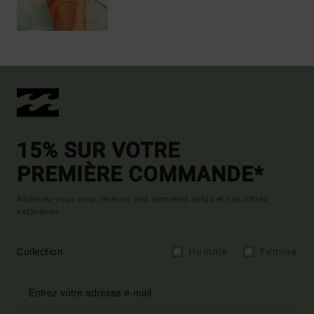
15% SUR VOTRE
PREMIÈRE COMMANDE*
Abonnez-vous pour recevoir nos dernières actus et nos offres
exclusives.
Collection
Homme
Femme