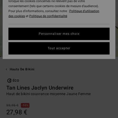
lorsque les cookies concernés ne relèvent pas de votre
consentement (tels que certains cookies de mesure d’audience).
Pour plus d'informations, consultez notre :
Politique d'utilisation
des cookies
et
Politique de confidentialité
Personnaliser mes choix
Tout accepter
Hauts De Bikini
ÉCO
Tan Lines Jaclyn Underwire
Haut de bikini couvrance moyenne Jaune Femme
55,95 €
50%
27,98 €