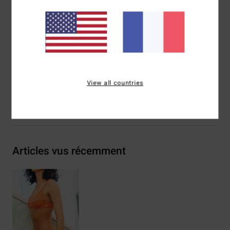
Bretelles :
bretelles fixes
Couvrance :
couvrance medium
Composition
74% polyester recyclé, 21% polyester, 5%
élasthanne
Traçabilité du produit (Loi Agec)
View all countries
Livraison & Retours
Articles vus récemment