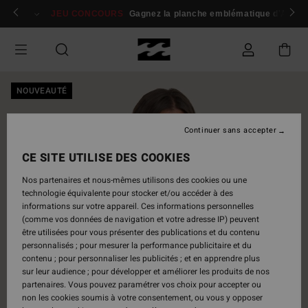
Passer
 membres
Se connecter / s'inscrire
JEU CONCOURS
Gagnez la planche emblématique d'Andy I
à
l'information
sur
le
produit
NOUVEAUTÉ
Continuer sans accepter
CE SITE UTILISE DES COOKIES
Nos partenaires et nous-mêmes utilisons des cookies ou une
technologie équivalente pour stocker et/ou accéder à des
informations sur votre appareil. Ces informations personnelles
(comme vos données de navigation et votre adresse IP) peuvent
être utilisées pour vous présenter des publications et du contenu
personnalisés ; pour mesurer la performance publicitaire et du
contenu ; pour personnaliser les publicités ; et en apprendre plus
sur leur audience ; pour développer et améliorer les produits de nos
partenaires. Vous pouvez paramétrer vos choix pour accepter ou
non les cookies soumis à votre consentement, ou vous y opposer