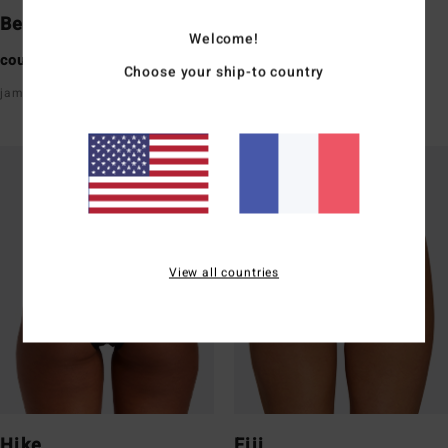
Bells
Tanga
Welcome!
couvrance minimaliste
couvrance minimaliste
Choose your ship-to country
jambe échancrée
taille ultra-basse devant et
derrière
View all countries
Hike
Fiji