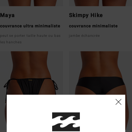
Maya
Skimpy Hike
couvrance ultra minimaliste
couvrance minimaliste
peut se porter taille haute ou bas
jambe échancrée
les hanches