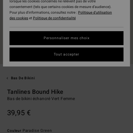
lorsque les cookies concernés ne relèvent pas de votre
consentement (tels que certains cookies de mesure d’audience).
Pour plus d'informations, consultez notre :
Politique d'utilisation
des cookies
et
Politique de confidentialité
Personnaliser mes choix
Tout accepter
Bas De Bikini
Tanlines Bound Hike
Bas de bikini échancré Vert Femme
39,95 €
Paradise Green
Couleur