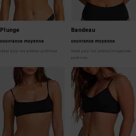
Plunge
Bandeau
couvrance moyenne
couvrance moyenne
idéal pour les petites poitrines
idéal pour les petites/moyennes
poitrines