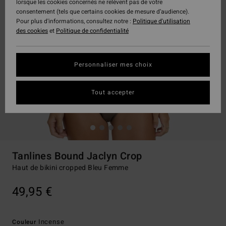
lorsque les cookies concernés ne relèvent pas de votre
consentement (tels que certains cookies de mesure d’audience).
Pour plus d'informations, consultez notre :
Politique d'utilisation
des cookies
et
Politique de confidentialité
Personnaliser mes choix
Tout accepter
Tanlines Bound Jaclyn Crop
Haut de bikini cropped Bleu Femme
49,95 €
Incense
Couleur