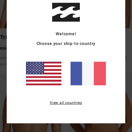
Welcome!
Triangle
Underwire
Choose your ship-to country
couvrance moyenne
couvrance moyenne
idéal pour les petites/moyennes
bon maintien avec des bretelles
poitrines
View all countries