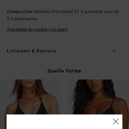
Composition
[Matière Principale] 91 % polyester recyclé,
9 % élasthanne
Traçabilité du produit (Loi Agec)
Livraison & Retours
Quelle forme