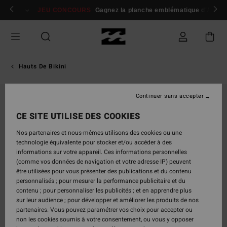
Passer
 membres
Se connecter / s'inscrire
JEU CONCOURS
Gagnez la planche emblématique d'Andy I
à
l'information
sur
le
produit
Hauts De Bikini
Continuer sans accepter
NOUVEAUTÉ
CE SITE UTILISE DES COOKIES
Nos partenaires et nous-mêmes utilisons des cookies ou une
technologie équivalente pour stocker et/ou accéder à des
informations sur votre appareil. Ces informations personnelles
(comme vos données de navigation et votre adresse IP) peuvent
être utilisées pour vous présenter des publications et du contenu
personnalisés ; pour mesurer la performance publicitaire et du
contenu ; pour personnaliser les publicités ; et en apprendre plus
sur leur audience ; pour développer et améliorer les produits de nos
partenaires. Vous pouvez paramétrer vos choix pour accepter ou
non les cookies soumis à votre consentement, ou vous y opposer