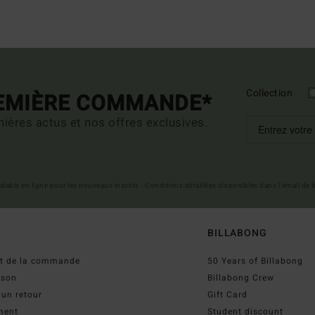
Collection
REMIÈRE COMMANDE*
ières actus et nos offres exclusives.
 valable en ligne pour les nouveaux inscrits - Conditions détaillées disponibles dans l'email de
BILLABONG
ut de la commande
50 Years of Billabong
ison
Billabong Crew
 un retour
Gift Card
ment
Student discount