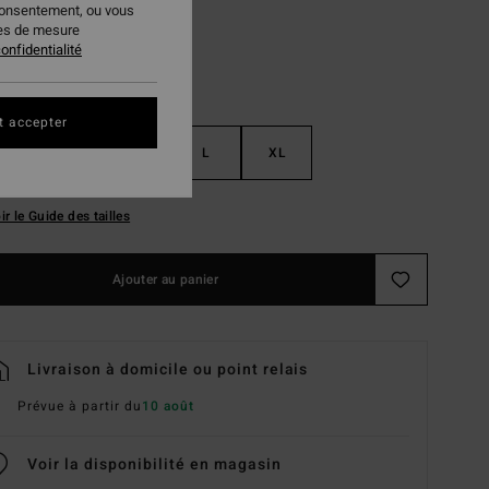
consentement, ou vous
ies de mesure
onfidentialité
t accepter
S
M
L
XL
ir le Guide des tailles
Ajouter au panier
Livraison à domicile ou point relais
Prévue à partir du
10 août
Voir la disponibilité en magasin