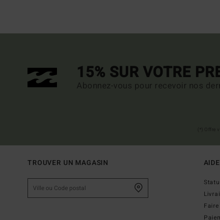
15% SUR VOTRE P
Abonnez-vous pour recevoir nos dern
(*) Offre
TROUVER UN MAGASIN
AIDE
Stat
Livra
Faire
Paie