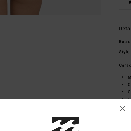
Deta
Bas d
Style
Carac
M
C
C
F
M
Comp
élast