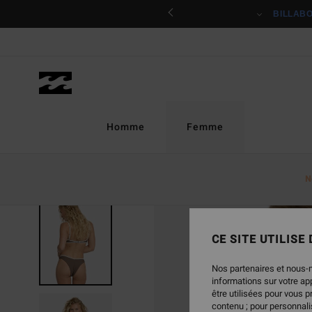
Passer
ciper
BILLAB
à
l'information
sur
le
produit
Homme
Femme
N
NOUVEAUTÉ
CE SITE UTILISE
Nos partenaires et nous-
informations sur votre a
être utilisées pour vous 
contenu ; pour personnalis