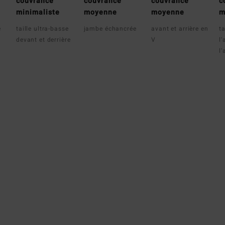
couvrance
couvrance
couvrance
c
minimaliste
moyenne
moyenne
m
e
taille ultra-basse
jambe échancrée
avant et arrière en
ta
devant et derrière
V
l'
l'