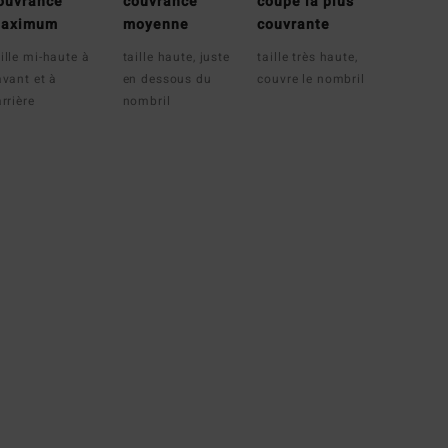
ouvrance
couvrance
coupe la plus
aximum
moyenne
couvrante
ille mi-haute à
taille haute, juste
taille très haute,
avant et à
en dessous du
couvre le nombril
arrière
nombril