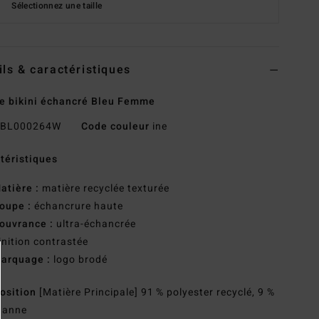
Sélectionnez une taille
ils & caractéristiques
e bikini échancré Bleu Femme
BL000264W
Code couleur
ine
téristiques
atière :
matière recyclée texturée
oupe :
échancrure haute
ouvrance :
ultra-échancrée
inition contrastée
arquage :
logo brodé
osition
[Matière Principale] 91 % polyester recyclé, 9 %
hanne