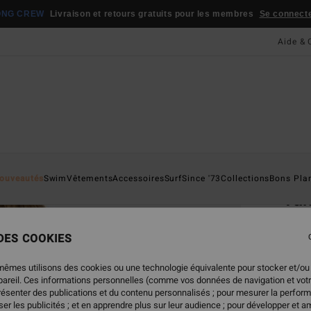
ONG CREW
Livraison et retours gratuits pour les membres
Se connecter
Aide & 
Page D'a
ouveautés
Swim
Vêtements
Accessoires
Surf
Since '73
Collections
Bons Pla
Tan
Bas d
 DES COOKIES
45,
mêmes utilisons des cookies ou une technologie équivalente pour stocker et/ou
ppareil. Ces informations personnelles (comme vos données de navigation et vot
présenter des publications et du contenu personnalisés ; pour mesurer la perform
Coule
er les publicités ; et en apprendre plus sur leur audience ; pour développer et am