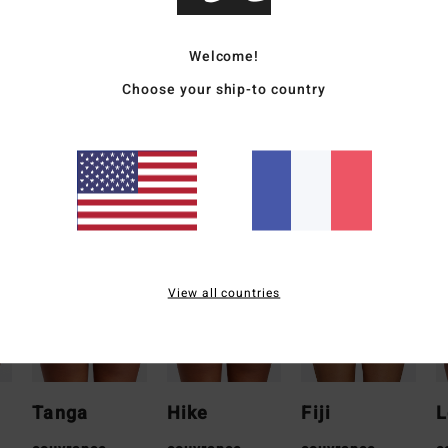
Traçab
Welcome!
Choose your ship-to country
Livr
Quelle forme
View all countries
Tanga
Hike
Fiji
L