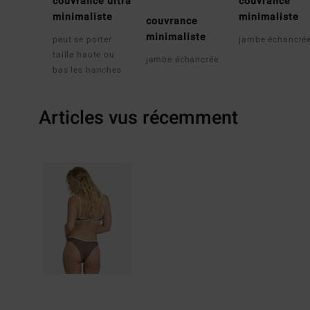
couvrance ultra
couvrance
minimaliste
minimaliste
couvrance
minimaliste
peut se porter
jambe échancré
taille haute ou
jambe échancrée
bas les hanches
Articles vus récemment