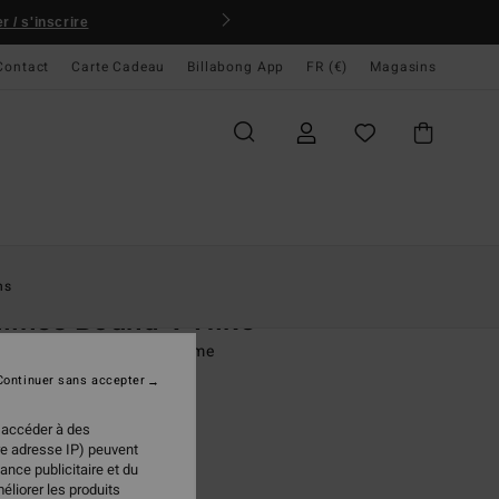
 / s'inscrire
Contact
Carte Cadeau
Billabong App
FR (€)
Magasins
ccueil
Femme
Swim
Bas De Bikini
ns
lines Bound V Hike
e bikini échancré Bleu Femme
Continuer sans accepter
95 €
 accéder à des
re adresse IP) peuvent
ance publicitaire et du
Incense
ur
éliorer les produits