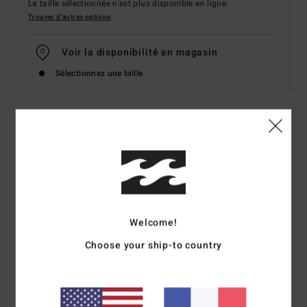
La taille sélectionnée n'est plus disponible en ligne.
Trouver d'autres options
Voir la disponibilité en magasin
Sélectionnez une taille
Details & caractéristiques
Bas de maillot de bain à couvrance échancrée Jaune
Femme
Style
24O231528
Code couleur
sbu
Welcome!
Caractéristiques
Choose your ship-to country
Collection :
Collection Tanlines
Matière :
matière Tanlines 91% polyester recyclé, 9%
élasthanne