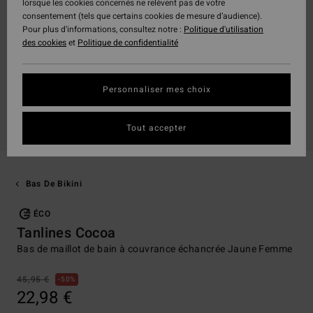
lorsque les cookies concernés ne relèvent pas de votre
consentement (tels que certains cookies de mesure d’audience).
Pour plus d'informations, consultez notre :
Politique d'utilisation
des cookies
et
Politique de confidentialité
Personnaliser mes choix
Tout accepter
Bas De Bikini
ÉCO
Tanlines Cocoa
Bas de maillot de bain à couvrance échancrée Jaune Femme
45,95 €
50%
22,98 €