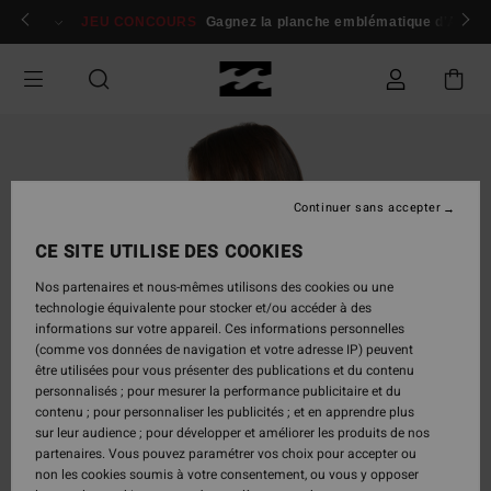
Passer
 membres
Se connecter / s'inscrire
JEU CONCOURS
Gagnez la planche emblématique d'Andy I
à
l'information
sur
le
produit
Continuer sans accepter
CE SITE UTILISE DES COOKIES
Nos partenaires et nous-mêmes utilisons des cookies ou une
technologie équivalente pour stocker et/ou accéder à des
informations sur votre appareil. Ces informations personnelles
(comme vos données de navigation et votre adresse IP) peuvent
être utilisées pour vous présenter des publications et du contenu
personnalisés ; pour mesurer la performance publicitaire et du
contenu ; pour personnaliser les publicités ; et en apprendre plus
sur leur audience ; pour développer et améliorer les produits de nos
partenaires. Vous pouvez paramétrer vos choix pour accepter ou
non les cookies soumis à votre consentement, ou vous y opposer