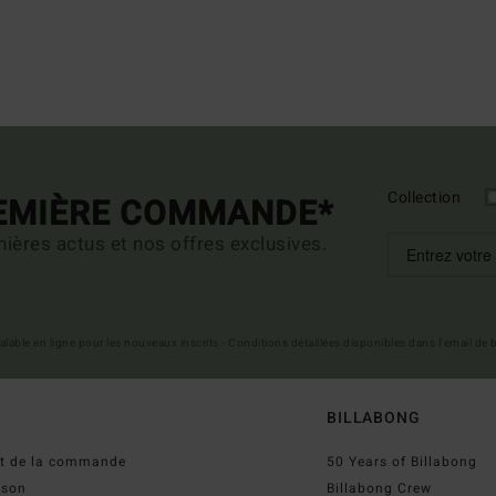
Collection
REMIÈRE COMMANDE*
ières actus et nos offres exclusives.
 valable en ligne pour les nouveaux inscrits - Conditions détaillées disponibles dans l'email de
BILLABONG
ut de la commande
50 Years of Billabong
ison
Billabong Crew