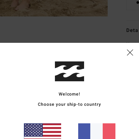
Deta
Haut 
Style
Carac
M
C
Welcome!
C
Choose your ship-to country
B
curs
du d
Comp