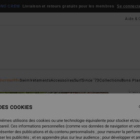
ONG CREW
Livraison et retours gratuits pour les membres
Se connecter
Aide & 
Page D'a
ouveautés
Swim
Vêtements
Accessoires
Surf
Since '73
Collections
Bons Pla
Tan
Haut 
 DES COOKIES
45,
mêmes utilisons des cookies ou une technologie équivalente pour stocker et/ou
ppareil. Ces informations personnelles (comme vos données de navigation et vot
présenter des publications et du contenu personnalisés ; pour mesurer la perform
Coule
er les publicités ; et en apprendre plus sur leur audience ; pour développer et am