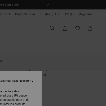
 / s'inscrire
Contact
Carte Cadeau
Billabong App
FR (€)
Magasins
ccueil
Femme
Swim
Hauts De Bikini
ns
lines Jaclyn Crop
de bikini crop-top Noir Femme
Continuer sans accepter
95 €
 accéder à des
re adresse IP) peuvent
ance publicitaire et du
Black Pebble
ur
éliorer les produits