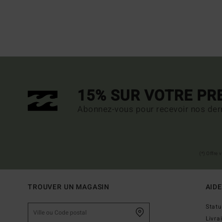
15% SUR VOTRE P
Abonnez-vous pour recevoir nos dern
(*) Offre
TROUVER UN MAGASIN
AIDE
Stat
Livra