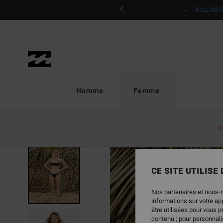
Passer
ciper
BILLAB
à
l'information
sur
le
produit
Homme
Femme
N
CE SITE UTILISE
Nos partenaires et nous-
informations sur votre a
être utilisées pour vous 
contenu ; pour personnalis