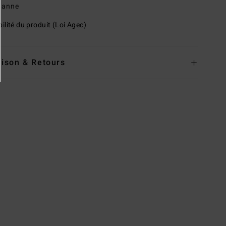
hanne
ilité du produit (Loi Agec)
aison & Retours