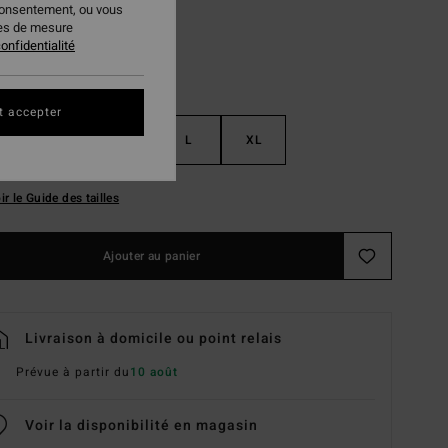
consentement, ou vous
ies de mesure
onfidentialité
t accepter
S
M
L
XL
ir le Guide des tailles
Ajouter au panier
Livraison à domicile ou point relais
Prévue à partir du
10 août
Voir la disponibilité en magasin