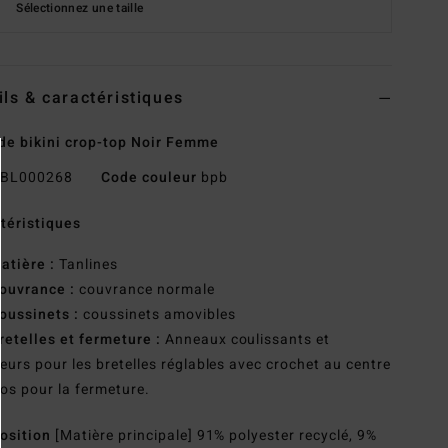
Sélectionnez une taille
ils & caractéristiques
de bikini crop-top Noir Femme
BL000268
Code couleur
bpb
téristiques
atière :
Tanlines
ouvrance :
couvrance normale
oussinets :
coussinets amovibles
retelles et fermeture :
Anneaux coulissants et
eurs pour les bretelles réglables avec crochet au centre
os pour la fermeture.
osition
[Matière principale] 91% polyester recyclé, 9%