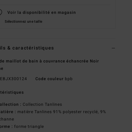
Voir la disponibilité en magasin
Sélectionnez une taille
ils & caractéristiques
de maillot de bain à couvrance échancrée Noir
me
EBJX300124
Code couleur
bpb
téristiques
ollection :
Collection Tanlines
atière :
matière Tanlines 91% polyester recyclé, 9%
sthanne
orme :
forme triangle