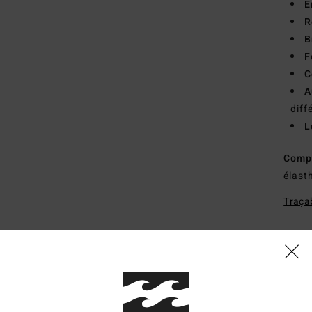
E
R
B
F
C
A
diff
L
Comp
élast
Traçab
Livr