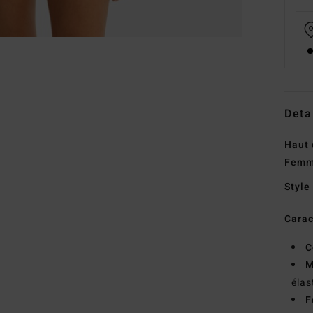
Deta
Haut 
Fem
Style
Carac
C
M
éla
F