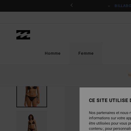
Passer
ciper
BILLAB
à
l'information
sur
le
produit
Homme
Femme
N
NOUVEAUTÉ
CE SITE UTILISE
Nos partenaires et nous-
informations sur votre a
être utilisées pour vous 
contenu ; pour personnalis