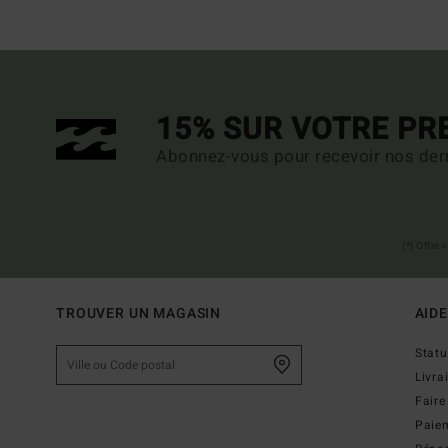
15% SUR VOTRE P
Abonnez-vous pour recevoir nos dern
(*) Offre
TROUVER UN MAGASIN
AIDE
Stat
Livra
Faire
Paie