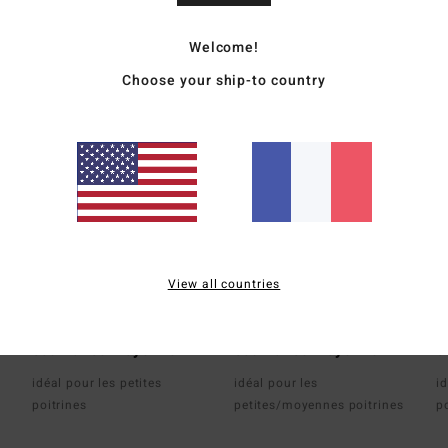
Quelle forme
Welcome!
Choose your ship-to country
View all countries
Plunge
Bandeau
B
couvrance moyenne
couvrance moyenne
c
idéal pour les petites
idéal pour les
id
poitrines
petites/moyennes poitrines
p