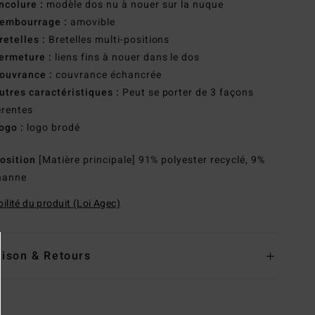
ncolure :
modèle dos nu à nouer sur la nuque
embourrage :
amovible
retelles :
Bretelles multi-positions
ermeture :
liens fins à nouer dans le dos
ouvrance :
couvrance échancrée
utres caractéristiques :
Peut se porter de 3 façons
érentes
ogo :
logo brodé
osition
[Matière principale] 91% polyester recyclé, 9%
hanne
ilité du produit (Loi Agec)
aison & Retours