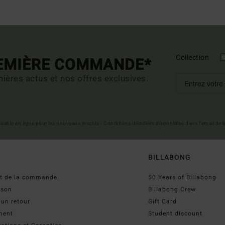
Collection
REMIÈRE COMMANDE*
ières actus et nos offres exclusives.
 valable en ligne pour les nouveaux inscrits - Conditions détaillées disponibles dans l'email de
BILLABONG
ut de la commande
50 Years of Billabong
ison
Billabong Crew
 un retour
Gift Card
ment
Student discount