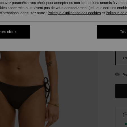
 pouvez paramétrer vos choix pour accepter ou non les cookies soumis à votre 
okies concernés ne relèvent pas de votre consentement (tels que certains cook
Coule
informations, consultez notre :
Politique d'utilisation des cookies
et
Politique de c
mes choix
Tou
XS
Vo