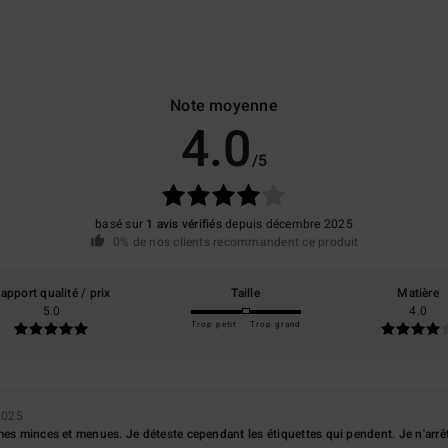
Note moyenne
4.0
/5
basé sur
1 avis vérifiés
depuis décembre 2025
0% de nos clients recommandent ce produit
apport qualité / prix
Taille
Matière
5.0
4.0
Trop petit
Trop grand
2025
mes minces et menues. Je déteste cependant les étiquettes qui pendent. Je n'arrêt