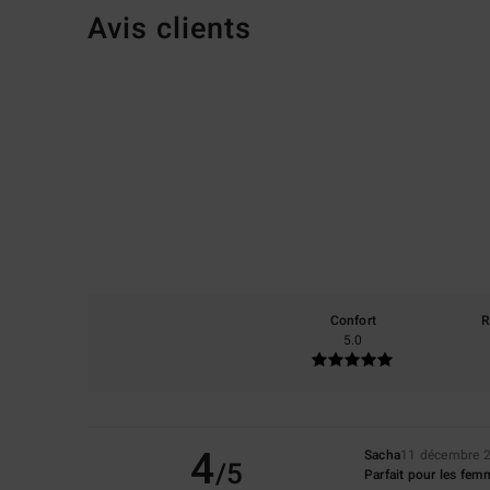
Avis clients
Confort
R
5.0
4
Sacha
11 décembre 
/5
Parfait pour les fem