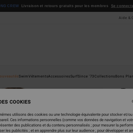
ONG CREW
Livraison et retours gratuits pour les membres
Se connecter
Aide & 
Page D'a
ouveautés
Swim
Vêtements
Accessoires
Surf
Since '73
Collections
Bons Pla
ÉC
Tan
Haut 
 DES COOKIES
4.0
mêmes utilisons des cookies ou une technologie équivalente pour stocker et/ou
ECO-B
ppareil. Ces informations personnelles (comme vos données de navigation et vot
45,
présenter des publications et du contenu personnalisés ; pour mesurer la perform
er les publicités ; et en apprendre plus sur leur audience ; pour développer et am