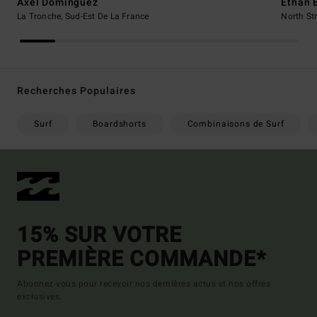
Axel Dominguez
Ethan 
La Tronche, Sud-Est De La France
North Str
Recherches Populaires
Surf
Boardshorts
Combinaisons de Surf
15% SUR VOTRE
PREMIÈRE COMMANDE*
Abonnez-vous pour recevoir nos dernières actus et nos offres
exclusives.