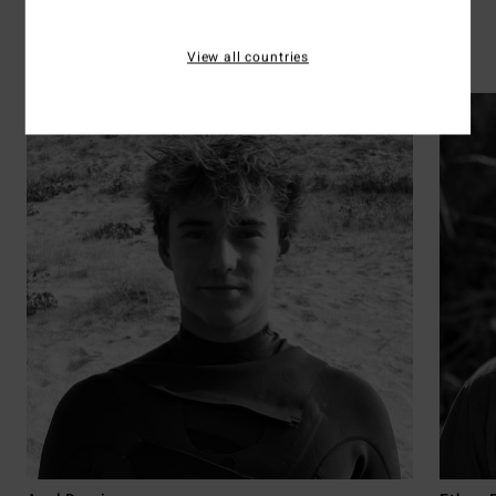
Surf
View all countries
Découvrir les 41 athlètes