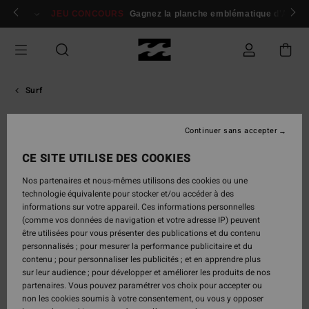
Aller
 membres
Se connecter / s'inscrire
JEU CONCOURS
Gagnez la planche emblématique d'Andy I
au
contenu
Surf
Continuer sans accepter
Andy
Irons
CE SITE UTILISE DES COOKIES
Nos partenaires et nous-mêmes utilisons des cookies ou une
Triple champion du monde originaire d’Hawaï, Andy Irons a
technologie équivalente pour stocker et/ou accéder à des
marqué l’histoire du surf par son style puissant, son mental de
informations sur votre appareil. Ces informations personnelles
compétiteur et l’héritage immense qu’il laisse derrière lui.
(comme vos données de navigation et votre adresse IP) peuvent
être utilisées pour vous présenter des publications et du contenu
personnalisés ; pour mesurer la performance publicitaire et du

contenu ; pour personnaliser les publicités ; et en apprendre plus
sur leur audience ; pour développer et améliorer les produits de nos
partenaires. Vous pouvez paramétrer vos choix pour accepter ou
non les cookies soumis à votre consentement, ou vous y opposer