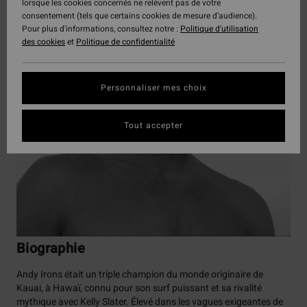
lorsque les cookies concernés ne relèvent pas de votre
consentement (tels que certains cookies de mesure d’audience).
Pour plus d'informations, consultez notre :
Politique d'utilisation
des cookies
et
Politique de confidentialité
Personnaliser mes choix
Tout accepter
Biographie
Andy Irons était un triple champion du monde originaire de
Kauai, à Hawaï, connu pour son surf puissant et sa rivalité
mythique avec Kelly Slater. Élevé dans les vagues exigeantes de