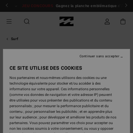
Aller
 membres
Se connecter / s'inscrire
JEU CONCOURS
Gagnez la planche emblématique d'Andy I
au
contenu
Surf
Continuer sans accepter
Eithan
Osborne
CE SITE UTILISE DES COOKIES
Nos partenaires et nous-mêmes utilisons des cookies ou une
Manœuvres grab-rail incisives, airs engagés et fins wafts
technologie équivalente pour stocker et/ou accéder à des
capables de transformer un vent onshore en offshore. Eithan
informations sur votre appareil. Ces informations personnelles
Osborne est un local de Ventura, influencé par Dane Reynolds
(comme vos données de navigation et votre adresse IP) peuvent
avec qui il a grandi sur ses home spots. Toujours loose et joueur,
être utilisées pour vous présenter des publications et du contenu
il affiche un humour espiègle et une imprévisibilité qui se
personnalisés ; pour mesurer la performance publicitaire et du
contenu ; pour personnaliser les publicités ; et en apprendre plus
ressentent autant dans l’eau qu’en dehors.
sur leur audience ; pour développer et améliorer les produits de nos
partenaires. Vous pouvez paramétrer vos choix pour accepter ou

non les cookies soumis à votre consentement, ou vous y opposer