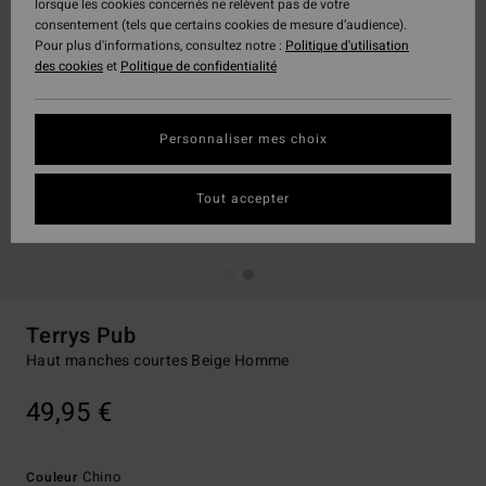
lorsque les cookies concernés ne relèvent pas de votre
consentement (tels que certains cookies de mesure d’audience).
Pour plus d'informations, consultez notre :
Politique d'utilisation
des cookies
et
Politique de confidentialité
Personnaliser mes choix
Tout accepter
Terrys Pub
Haut manches courtes Beige Homme
49,95 €
Chino
Couleur