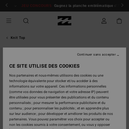
Passer
 membres
Se connecter / s'inscrire
JEU CONCOURS
Gagnez la planche emblématique d'Andy I
à
l'information
sur
le
produit
Knit Top
Continuer sans accepter
RUPTURE DE STOCK
CE SITE UTILISE DES COOKIES
Nos partenaires et nous-mêmes utilisons des cookies ou une
technologie équivalente pour stocker et/ou accéder à des
informations sur votre appareil. Ces informations personnelles
(comme vos données de navigation et votre adresse IP) peuvent
être utilisées pour vous présenter des publications et du contenu
personnalisés ; pour mesurer la performance publicitaire et du
contenu ; pour personnaliser les publicités ; et en apprendre plus
sur leur audience ; pour développer et améliorer les produits de nos
partenaires. Vous pouvez paramétrer vos choix pour accepter ou
non les cookies soumis à votre consentement, ou vous y opposer