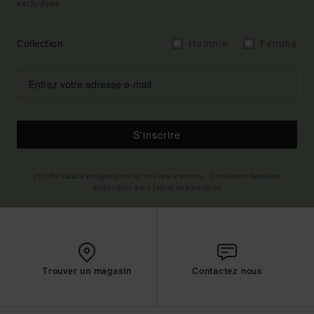
exclusives.
Collection
Homme
Femme
S'inscrire
(*) Offre valable en ligne pour les nouveaux inscrits - Conditions détaillées
disponibles dans l'email de bienvenue
Trouver un magasin
Contactez nous