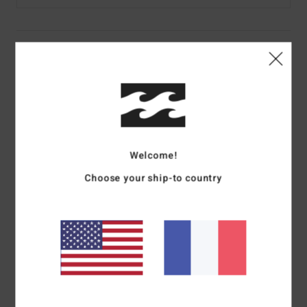
Details & caractéristiques
Pantalon ample Multi Femme
Style
EBJNP00114
Code couleur
mul
Caractéristiques
Welcome!
Collection :
Collection Return To Paradise
Choose your ship-to country
Matière :
viscose plissée
Coupe :
Coupe évasée au niveau des jambes
taille :
taille élastique
Système de Fermeture :
Liens à nouer
Logo :
plaque en métal
Composition
100 % Coton