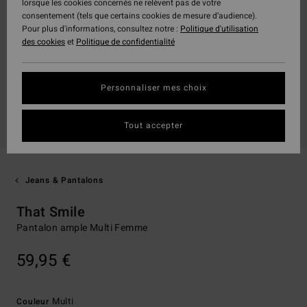
lorsque les cookies concernés ne relèvent pas de votre
consentement (tels que certains cookies de mesure d’audience).
Pour plus d'informations, consultez notre :
Politique d'utilisation
des cookies
et
Politique de confidentialité
Personnaliser mes choix
Tout accepter
Jeans & Pantalons
That Smile
Pantalon ample Multi Femme
59,95 €
Multi
Couleur