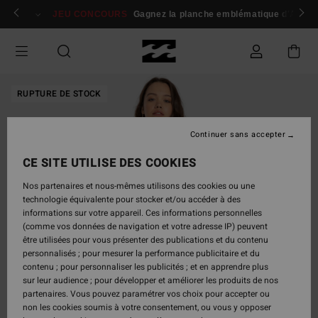
Passer
 membres
Se connecter / s'inscrire
JEU CONCOURS
Gagnez la planche emblématique d'Andy I
à
l'information
sur
le
produit
RUPTURE DE STOCK
Continuer sans accepter
CE SITE UTILISE DES COOKIES
Nos partenaires et nous-mêmes utilisons des cookies ou une
technologie équivalente pour stocker et/ou accéder à des
informations sur votre appareil. Ces informations personnelles
(comme vos données de navigation et votre adresse IP) peuvent
être utilisées pour vous présenter des publications et du contenu
personnalisés ; pour mesurer la performance publicitaire et du
contenu ; pour personnaliser les publicités ; et en apprendre plus
sur leur audience ; pour développer et améliorer les produits de nos
partenaires. Vous pouvez paramétrer vos choix pour accepter ou
non les cookies soumis à votre consentement, ou vous y opposer