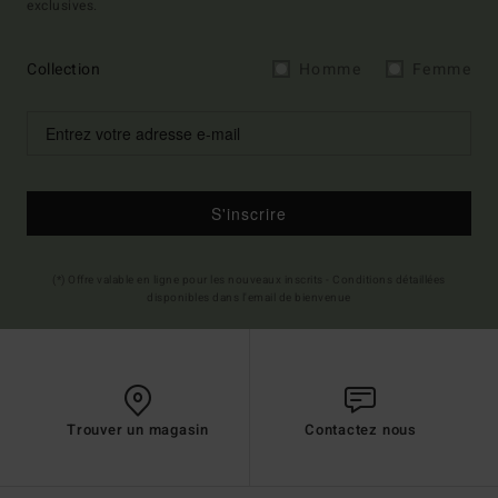
exclusives.
Collection
Homme
Femme
S'inscrire
(*) Offre valable en ligne pour les nouveaux inscrits - Conditions détaillées
disponibles dans l'email de bienvenue
Trouver un magasin
Contactez nous