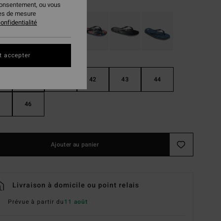
consentement, ou vous
ies de mesure
onfidentialité
t accepter
40
41
42
43
44
46
Ajouter au panier
Livraison à domicile ou point relais
Prévue à partir du
11 août