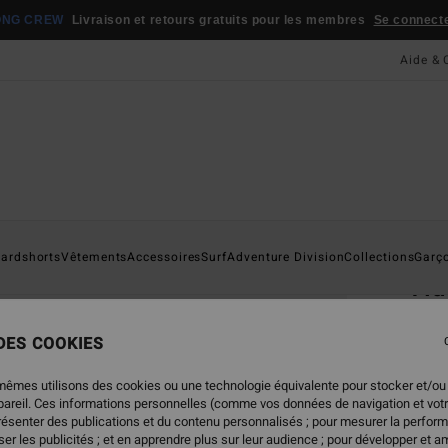
ONG CREW
Livraison et retours gratuits pour les membres
Se connecter
Aide & 
Page D'a
ardshorts
Vêtements
Accessoires
Surf
Adventure Division
Collections
Garç
Tid
Tongs
 DES COOKIES
5.0
19,
mêmes utilisons des cookies ou une technologie équivalente pour stocker et/ou
ppareil. Ces informations personnelles (comme vos données de navigation et vot
présenter des publications et du contenu personnalisés ; pour mesurer la perform
er les publicités ; et en apprendre plus sur leur audience ; pour développer et am
Coule