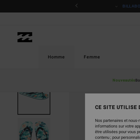
Passer
ciper
BILLAB
à
l'information
sur
le
produit
Homme
Femme
Nouveautés
Bo
CE SITE UTILISE
Nos partenaires et nous-
informations sur votre a
être utilisées pour vous 
contenu ; pour personnalis