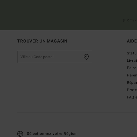
(*) Offre
TROUVER UN MAGASIN
AIDE
Stat
Livra
Faire
Paie
Répar
Prot
FAQ e
Sélectionnez votre Région