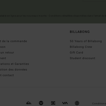
 valable en ligne pour les nouveaux inscrits - Conditions détaillées disponibles dans l'email de
BILLABONG
ut de la commande
50 Years of Billabong
ison
Billabong Crew
 un retour
Gift Card
ment
Student discount
ations et Garanties
ection des données
t contact
Conditions 