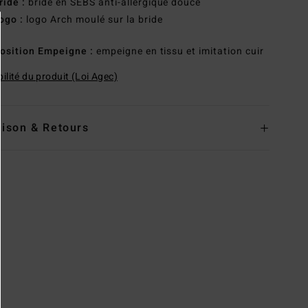
ride :
bride en SEBS anti-allergique douce
ogo :
logo Arch moulé sur la bride
osition
Empeigne :
empeigne en tissu et imitation cuir
ilité du produit (Loi Agec)
aison & Retours