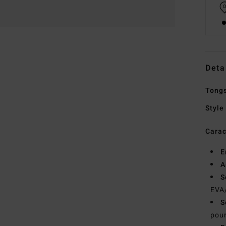
Deta
Tong
Style
Carac
E
A
S
EVA
S
pour