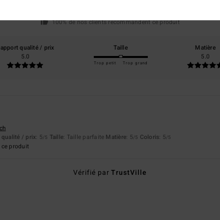
basé sur
1 avis vérifiés
depuis juin 2026
100% de nos clients recommandent ce produit
apport qualité / prix
Taille
Matière
5.0
5.0
Trop petit
Trop grand
tch
qualité / prix
: 5
Taille
: Taille parfaite
Matière
: 5
Coloris
: 5
/5
/5
/5
ce produit
Vérifié par
TrustVille