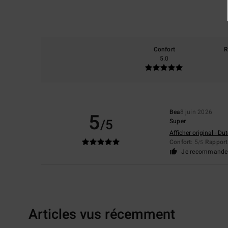
Confort
R
5.0
Bea
8 juin 2026
5
/5
Super
Afficher original - Du
Confort
: 5
Rapport 
/5
Je recommande 
Articles vus récemment