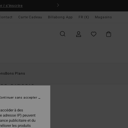
 / s'inscrire
Contact
Carte Cadeau
Billabong App
FR (€)
Magasins
ccueil
Homme
Accessoires
Tongs & Chaussures
ons
Bons Plans
es Classic
 Bleu homme
Continuer sans accepter
(1 Avis)
99 €
 accéder à des
re adresse IP) peuvent
ance publicitaire et du
éliorer les produits
Aqua
ur