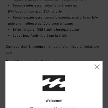
Semelle intérieure :
semelle intérieure en
EVA/caoutchouc avec EVA recyclé
Semelle extérieure :
semelle extérieure moulée en EVA
pour une meilleure de résistance à l'usure
Bride :
bride en SEBS anti-allergique douce
Logo :
logo Arch moulé sur la bride
Composition
Empeigne :
empeigne en tissu et imitation
cuir
Traçabilité du produit (Loi Agec)
Livraison & Retours
Avis clients
Welcome!