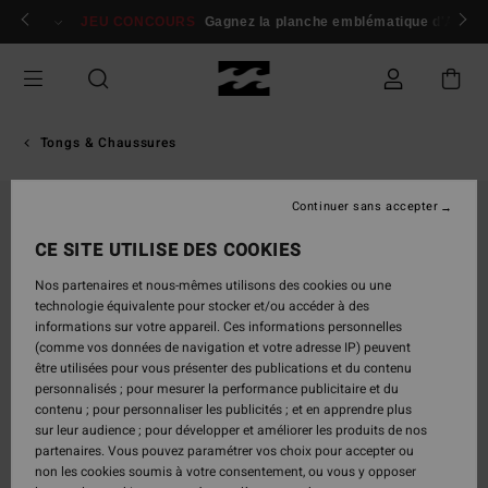
Passer
 membres
Se connecter / s'inscrire
JEU CONCOURS
Gagnez la planche emblématique d'Andy I
à
l'information
sur
le
produit
Tongs & Chaussures
Continuer sans accepter
CE SITE UTILISE DES COOKIES
Nos partenaires et nous-mêmes utilisons des cookies ou une
technologie équivalente pour stocker et/ou accéder à des
informations sur votre appareil. Ces informations personnelles
(comme vos données de navigation et votre adresse IP) peuvent
être utilisées pour vous présenter des publications et du contenu
personnalisés ; pour mesurer la performance publicitaire et du
contenu ; pour personnaliser les publicités ; et en apprendre plus
sur leur audience ; pour développer et améliorer les produits de nos
partenaires. Vous pouvez paramétrer vos choix pour accepter ou
non les cookies soumis à votre consentement, ou vous y opposer