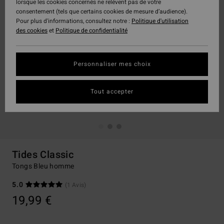
lorsque les cookies concernés ne relèvent pas de votre
consentement (tels que certains cookies de mesure d’audience).
Pour plus d'informations, consultez notre :
Politique d'utilisation
des cookies
et
Politique de confidentialité
Personnaliser mes choix
Tout accepter
Tides Classic
Tongs Bleu homme
5.0
(1 Avis)
19,99 €