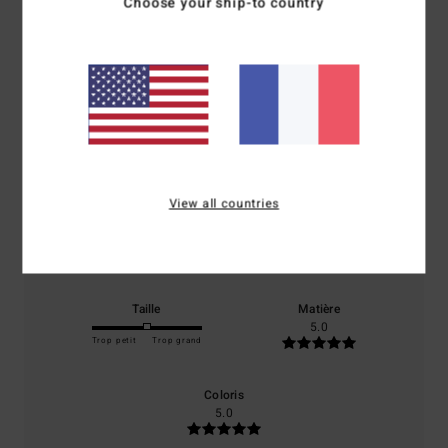
Choose your ship-to country
Note moyenne
5.0
/5
basé sur
1 avis vérifiés
depuis juin 2026
100% de nos clients recommandent ce produit
View all countries
Confort
Rapport qualité / prix
5.0
5.0
Taille
Matière
5.0
Trop petit
Trop grand
Coloris
5.0