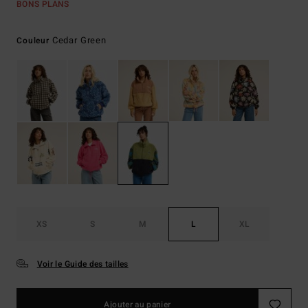
BONS PLANS
Cedar Green
Couleur
XS
S
M
L
XL
Voir le Guide des tailles
Ajouter au panier