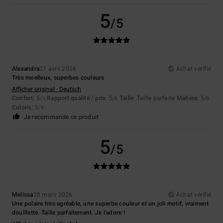
5
/5
Alexandra
27 avril 2026
Achat vérifié
Très moelleux, superbes couleurs
Afficher original - Deutsch
Confort
: 5
Rapport qualité / prix
: 5
Taille
: Taille parfaite
Matière
: 5
/5
/5
/5
Coloris
: 5
/5
Je recommande ce produit
5
/5
Melissa
28 mars 2026
Achat vérifié
Une polaire très agréable, une superbe couleur et un joli motif, vraiment
douillette. Taille parfaitement. Je l'adore !