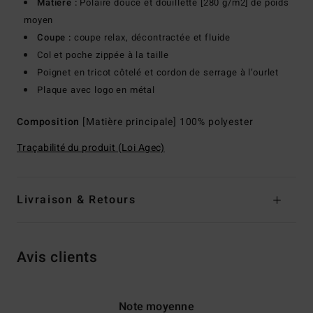
Matière :
Polaire douce et douillette [280 g/m2] de poids
moyen
Coupe :
coupe relax, décontractée et fluide
Col et poche zippée à la taille
Poignet en tricot côtelé et cordon de serrage à l’ourlet
Plaque avec logo en métal
Composition
[Matière principale] 100% polyester
Traçabilité du produit (Loi Agec)
Livraison & Retours
Avis clients
Note moyenne