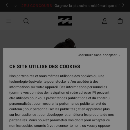
Passer
 membres
Se connecter / s'inscrire
JEU CONCOURS
Gagnez la planche emblématique d'Andy I
à
l'information
sur
le
produit
Continuer sans accepter
CE SITE UTILISE DES COOKIES
Nos partenaires et nous-mêmes utilisons des cookies ou une
technologie équivalente pour stocker et/ou accéder à des
informations sur votre appareil. Ces informations personnelles
(comme vos données de navigation et votre adresse IP) peuvent
être utilisées pour vous présenter des publications et du contenu
personnalisés ; pour mesurer la performance publicitaire et du
contenu ; pour personnaliser les publicités ; et en apprendre plus
sur leur audience ; pour développer et améliorer les produits de nos
partenaires. Vous pouvez paramétrer vos choix pour accepter ou
non les cookies soumis à votre consentement, ou vous y opposer