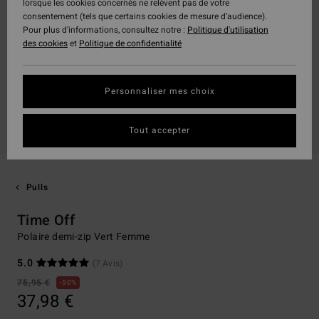
lorsque les cookies concernés ne relèvent pas de votre
consentement (tels que certains cookies de mesure d’audience).
Pour plus d'informations, consultez notre :
Politique d'utilisation
des cookies
et
Politique de confidentialité
Personnaliser mes choix
Tout accepter
Pulls
Time Off
Polaire demi-zip Vert Femme
5.0
(7 Avis)
75,95 €
50%
37,98 €