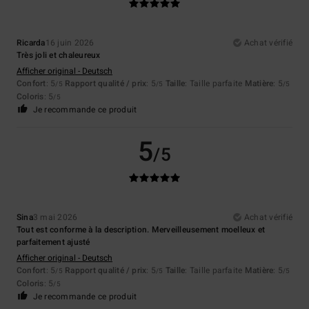
Ricarda
16 juin 2026
Achat vérifié
Très joli et chaleureux
Afficher original - Deutsch
Confort
: 5
Rapport qualité / prix
: 5
Taille
: Taille parfaite
Matière
: 5
/5
/5
/5
Coloris
: 5
/5
Je recommande ce produit
5
/5
Sina
3 mai 2026
Achat vérifié
Tout est conforme à la description. Merveilleusement moelleux et
parfaitement ajusté
Afficher original - Deutsch
Confort
: 5
Rapport qualité / prix
: 5
Taille
: Taille parfaite
Matière
: 5
/5
/5
/5
Coloris
: 5
/5
Je recommande ce produit