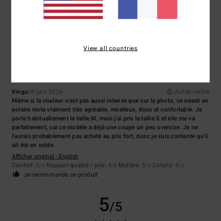
Coloris
: 5
/5
Je recommande ce produit
5
/5
View all countries
Kinga
18 juin 2026
Achat vérifié
Même si la couleur n'est pas aussi intense que sur la photo, ce sweat en
polaire reste vraiment très agréable, moelleux, doux et confortable. Je
porte habituellement la taille M, mais j'ai pris la taille S et elle me va
parfaitement, car ce modèle a déjà une coupe un peu oversize. Je ne
l'aurais probablement pas acheté au prix fort, donc je suis contente qu'il
ait été en solde.
Afficher original - English
Confort
: 5
Rapport qualité / prix
: 4
Matière
: 5
Coloris
: 4
/5
/5
/5
/5
Je recommande ce produit
5
/5