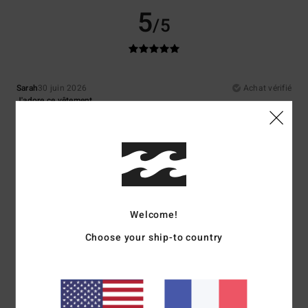
5
/5
Sarah
30 juin 2026
Achat vérifié
J'adore ce vêtement
Afficher original - Deutsch
Confort
: 5
Rapport qualité / prix
: 4
Taille
: Taille parfaite
Matière
: 5
/5
/5
/5
Coloris
: 5
/5
Je recommande ce produit
5
/5
Welcome!
Choose your ship-to country
Emma
23 juin 2026
Achat vérifié
De belles couleurs, une confection soignée et une coupe parfaite.
Afficher original - English
Confort
: 5
Rapport qualité / prix
: 5
Taille
: Taille parfaite
Matière
: 5
/5
/5
/5