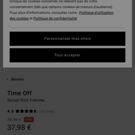
lorsque les cookies concernés ne relèvent pas de votre
consentement (tels que certains cookies de mesure d’audience).
Pour plus d'informations, consultez notre :
Politique d'utilisation
des cookies
et
Politique de confidentialité
Personnaliser mes choix
Tout accepter
Sweats
Time Off
Sweat Noir Femme
4.6
(34 Avis)
75,95 €
50%
37,98 €