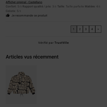
Afficher original - Castellano
Confort
: 5
Rapport qualité / prix
: 3
Taille
: Taille parfaite
Matière
: 4
/5
/5
/5
Coloris
: 5
/5
Je recommande ce produit
1
2
3
4
>
Vérifié par
TrustVille
Articles vus récemment