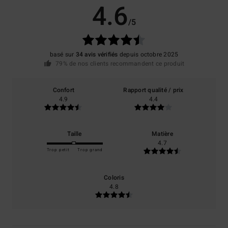
4.6
/5
basé sur
34 avis vérifiés
depuis octobre 2025
79% de nos clients recommandent ce produit
Confort
Rapport qualité / prix
4.9
4.4
Taille
Matière
4.7
Trop petit
Trop grand
Coloris
4.8