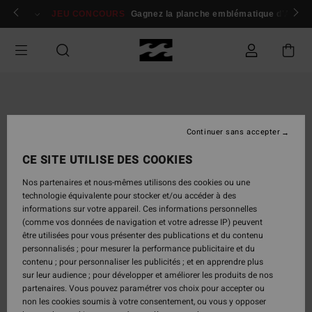
Passer
 membres
Se connecter / s'inscrire
JEU CONCOURS
Gagnez la planche emblématique d'Andy I
à
l'information
sur
le
produit
Continuer sans accepter
CE SITE UTILISE DES COOKIES
Nos partenaires et nous-mêmes utilisons des cookies ou une
technologie équivalente pour stocker et/ou accéder à des
informations sur votre appareil. Ces informations personnelles
(comme vos données de navigation et votre adresse IP) peuvent
être utilisées pour vous présenter des publications et du contenu
personnalisés ; pour mesurer la performance publicitaire et du
contenu ; pour personnaliser les publicités ; et en apprendre plus
sur leur audience ; pour développer et améliorer les produits de nos
partenaires. Vous pouvez paramétrer vos choix pour accepter ou
non les cookies soumis à votre consentement, ou vous y opposer