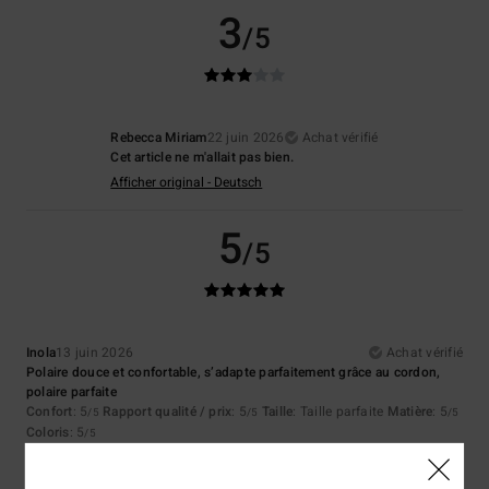
3
/5
Rebecca Miriam
22 juin 2026
Achat vérifié
Cet article ne m'allait pas bien.
Afficher original - Deutsch
5
/5
Inola
13 juin 2026
Achat vérifié
Polaire douce et confortable, s’adapte parfaitement grâce au cordon,
polaire parfaite
Confort
: 5
Rapport qualité / prix
: 5
Taille
: Taille parfaite
Matière
: 5
/5
/5
/5
Coloris
: 5
/5
Je recommande ce produit