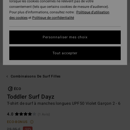
lorsque les cookies concernés ne relèvent pas de votre
consentement (tels que certains cookies de mesure d’audience).
Pour plus d'informations, consultez notre :
Politique d'utilisation
des cookies
et
Politique de confidentialité
Personnaliser mes choix
Tout accepter
Combinaisons De Surf Filles
ÉCO
Toddler Surf Dayz
T-shirt de surf à manches longues UPF50 Violet Garçon 2 - 6
4.0
(1 Avis)
ECO-BONUS
29,95 €
50%