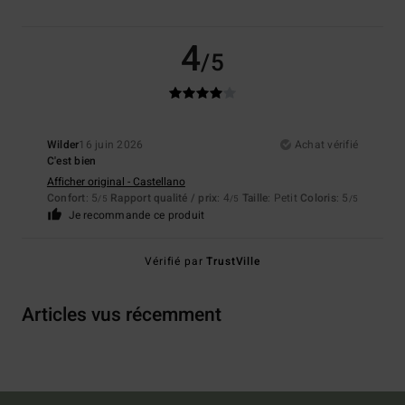
4
/5
Wilder
16 juin 2026
Achat vérifié
C'est bien
Afficher original - Castellano
Confort
: 5
Rapport qualité / prix
: 4
Taille
: Petit
Coloris
: 5
/5
/5
/5
Je recommande ce produit
Vérifié par
TrustVille
Articles vus récemment