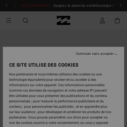
Passer
 membres
Se connecter / s'inscrire
JEU CONCOURS
Gagnez la planche emblématique d'Andy I
à
l'information
sur
le
produit
Continuer sans accepter
CE SITE UTILISE DES COOKIES
Nos partenaires et nous-mêmes utilisons des cookies ou une
technologie équivalente pour stocker et/ou accéder à des
informations sur votre appareil. Ces informations personnelles
(comme vos données de navigation et votre adresse IP) peuvent
être utilisées pour vous présenter des publications et du contenu
personnalisés ; pour mesurer la performance publicitaire et du
contenu ; pour personnaliser les publicités ; et en apprendre plus
sur leur audience ; pour développer et améliorer les produits de nos
partenaires. Vous pouvez paramétrer vos choix pour accepter ou
non les cookies soumis à votre consentement, ou vous y opposer