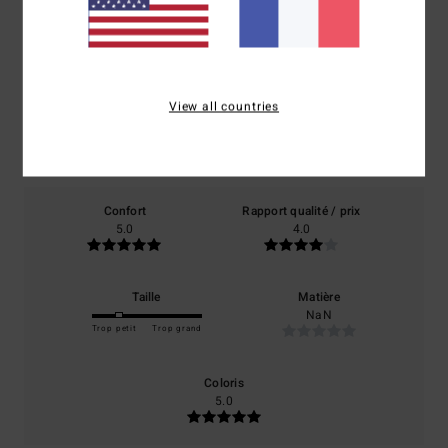
Note moyenne
4.0
/5
View all countries
basé sur
1 avis vérifiés
depuis juin 2026
100% de nos clients recommandent ce produit
Confort
Rapport qualité / prix
5.0
4.0
Taille
Matière
NaN
Trop petit
Trop grand
Coloris
5.0