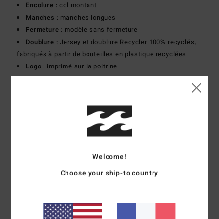
Encolure :
col montant
Manches :
manches longues
Fermeture :
modèle sans fermeture
Doublure :
Jersey et doublure Recycler 100% recyclés,
fabriqués à partir de bouteilles en plastique recyclées
Logo :
imprimé sur la poitrine
Composition
[Matière principale] 82% polyester recyclé,
18% élasthanne
Traçabilité du produit (Loi Agec)
Livraison & Retours
Welcome!
Choose your ship-to country
Avis clients