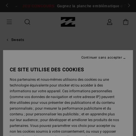
Passer
 membres
Se connecter / s'inscrire
JEU CONCOURS
Gagnez la planche emblématique d'Andy I
à
l'information
sur
le
produit
Sweats
Continuer sans accepter
CE SITE UTILISE DES COOKIES
Nos partenaires et nous-mêmes utilisons des cookies ou une
technologie équivalente pour stocker et/ou accéder à des
informations sur votre appareil. Ces informations personnelles
(comme vos données de navigation et votre adresse IP) peuvent
être utilisées pour vous présenter des publications et du contenu
personnalisés ; pour mesurer la performance publicitaire et du
contenu ; pour personnaliser les publicités ; et en apprendre plus
sur leur audience ; pour développer et améliorer les produits de nos
partenaires. Vous pouvez paramétrer vos choix pour accepter ou
non les cookies soumis à votre consentement, ou vous y opposer