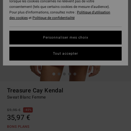
lorsque les cookies concernés ne relèvent pas de votre
consentement (tels que certains cookies de mesure d’audience).
Pour plus d'informations, consultez notre :
Politique d'utilisation
des cookies
et
Politique de confidentialité
Personnaliser mes choix
Tout accepter
Treasure Cay Kendal
Sweat Blanc Femme
59,95 €
40%
35,97 €
BONS PLANS