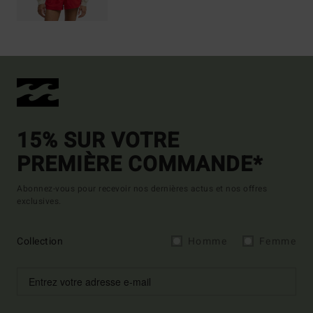
15% SUR VOTRE
PREMIÈRE COMMANDE*
Abonnez-vous pour recevoir nos dernières actus et nos offres
exclusives.
Collection
Homme
Femme