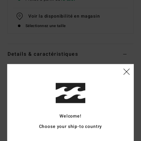
Voir la disponibilité en magasin
Sélectionnez une taille
Details & caractéristiques
Sweat Blanc Femme
Style
BL000260
Code couleur
wcp
Caractéristiques
Matière :
Molleton coton/poly
Coupe :
coupe boxy pour un modèle ample légèrement
Welcome!
moins long
Choose your ship-to country
Encolure ronde
Logo brodé sur la poitrine gauche