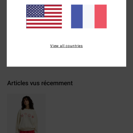
Label tissé à l'intérieur
Composition
[Matière principale] 80% coton, 20%
polyester
Traçabilité du produit (Loi Agec)
View all countries
Livraison & Retours
Articles vus récemment