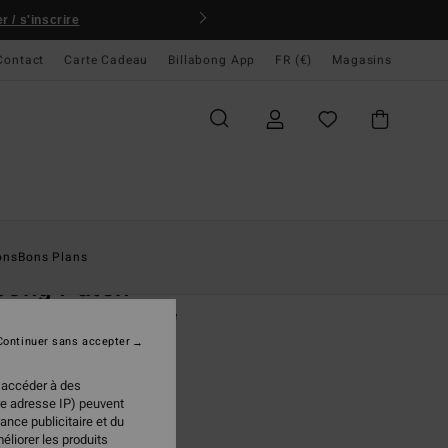
 / s'inscrire
Contact
Carte Cadeau
Billabong App
FR (€)
Magasins
ccueil
Homme
Accessoires
Porte-Monnaie
ons
Bons Plans
bong Patch
feuille 3 volets Noir Homme
Continuer sans accepter
(2 Avis)
 €
50%
 accéder à des
8 €
re adresse IP) peuvent
ance publicitaire et du
PLANS
éliorer les produits