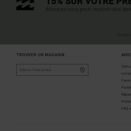
15% SUR VOTRE P
Abonnez-vous pour recevoir nos dern
(*) Offre
TROUVER UN MAGASIN
AIDE
Stat
Livra
Faire
Paie
Répar
Prot
FAQ e