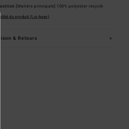
osition
[Matière principale] 100% polyester recyclé
ilité du produit (Loi Agec)
aison & Retours