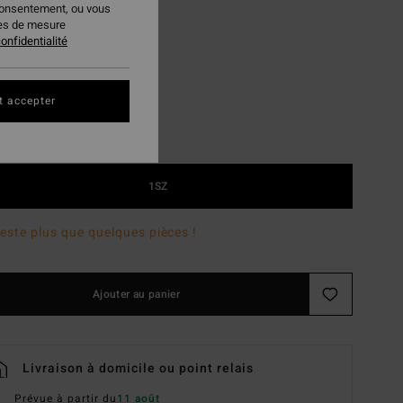
consentement, ou vous
ies de mesure
Ombre Blue
ur
onfidentialité
t accepter
1SZ
 reste plus que quelques pièces !
Ajouter au panier
Livraison à domicile ou point relais
Prévue à partir du
11 août