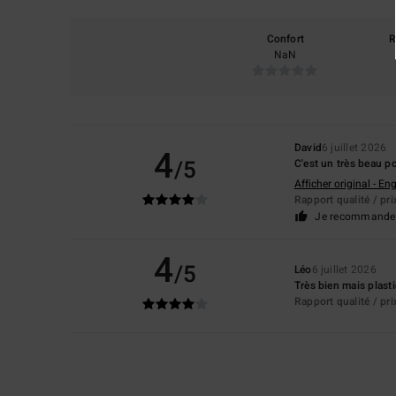
Confort
R
NaN
David
6 juillet 2026
4
/5
C'est un très beau po
Afficher original - Eng
Rapport qualité / pri
Je recommande 
4
/5
Léo
6 juillet 2026
Très bien mais plasti
Rapport qualité / pri