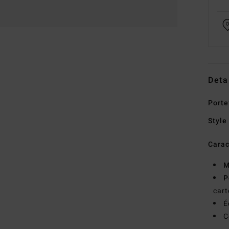
Deta
Porte
Style
Carac
M
P
cart
É
C