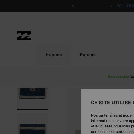
Passer
ciper
BILLAB
à
l'information
sur
le
produit
Homme
Femme
Nouveautés
Bo
CE SITE UTILISE
Nos partenaires et nous-
informations sur votre a
être utilisées pour vous 
contenu ; pour personnalis