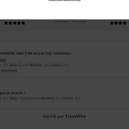
apport qualité / prix
Taille
Matière
5.0
4.0
Trop petit
Trop grand
rtefeuille, mais il est un peu trop volumineux.
lish
x
: 5
Taille
: Grand
Matière
: 5
Coloris
: 5
/5
/5
/5
ce produit
que et scratch :/
x
: 5
Taille
: Taille parfaite
Matière
: 3
Coloris
: 5
/5
/5
/5
Vérifié par
TrustVille