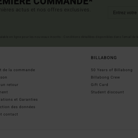
REMIÈRE COMMANDE*
ières actus et nos offres exclusives.
 valable en ligne pour les nouveaux inscrits - Conditions détaillées disponibles dans l'email de
BILLABONG
ut de la commande
50 Years of Billabong
ison
Billabong Crew
 un retour
Gift Card
ment
Student discount
ations et Garanties
ection des données
t contact