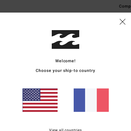
Comp
Traçab
Livr
Welcome!
Choose your ship-to country
Note moyenne
4.0
/5
basé sur
2 avis vérifiés
depuis juillet 2026
50% de nos clients recommandent ce produit
View all countries