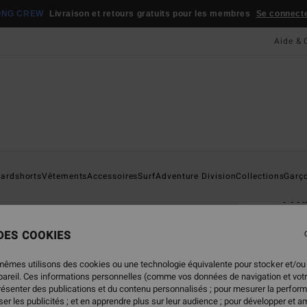
ONG CREW
Livraison et retours gratuits pour les membres
Se connecter
Aide & 
Page D'a
ardshorts
Vêtements
Accessoires
Surf
Adventure Division
Collections
Garç
Tri
Porte
 DES COOKIES
4.0
19,95
mêmes utilisons des cookies ou une technologie équivalente pour stocker et/ou
9,9
ppareil. Ces informations personnelles (comme vos données de navigation et vot
présenter des publications et du contenu personnalisés ; pour mesurer la perform
BONS 
er les publicités ; et en apprendre plus sur leur audience ; pour développer et am