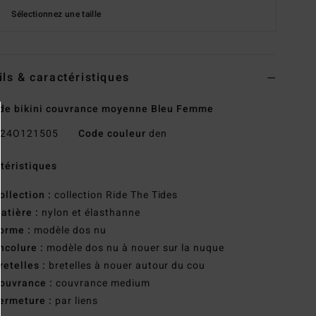
Sélectionnez une taille
ils & caractéristiques
de bikini couvrance moyenne Bleu Femme
24O121505
Code couleur
den
téristiques
ollection :
collection Ride The Tides
atière :
nylon et élasthanne
orme :
modèle dos nu
ncolure :
modèle dos nu à nouer sur la nuque
retelles :
bretelles à nouer autour du cou
ouvrance :
couvrance medium
ermeture :
par liens