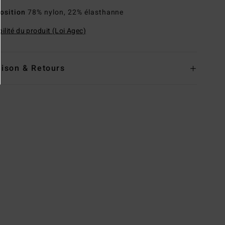
osition
78% nylon, 22% élasthanne
ilité du produit (Loi Agec)
aison & Retours