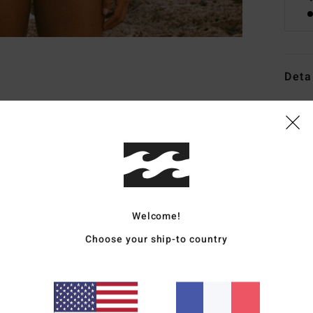
Deta
Haut 
Style
Carac
C
m
Welcome!
F
Choose your ship-to country
E
B
C
F