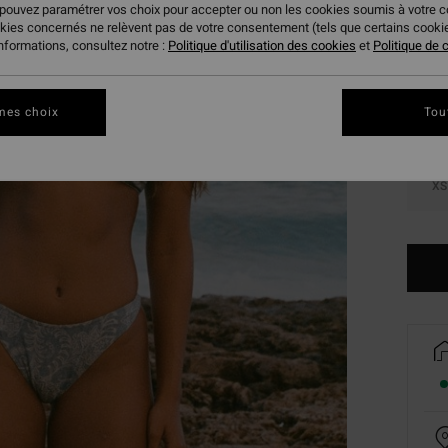
 pouvez paramétrer vos choix pour accepter ou non les cookies soumis à votre 
Coule
okies concernés ne relèvent pas de votre consentement (tels que certains cook
informations, consultez notre :
Politique d'utilisation des cookies
et
Politique de c
mes choix
Tou
XS