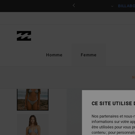
Passer
ciper
BILLAB
à
l'information
sur
le
produit
Homme
Femme
N
CE SITE UTILISE
Nos partenaires et nous-
informations sur votre a
être utilisées pour vous 
contenu ; pour personnalis