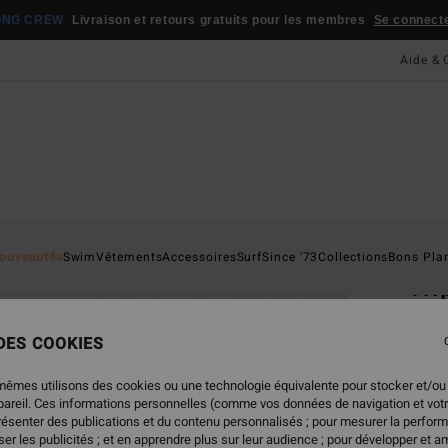
ONG CREW
Livraison et retours gratuits pour les membres
Se connecter
Aide & 
Page D'a
ouveautés
Swim
Vêtements
Accessoires
Surf
Since '73
Collections
Bons Pla
Tri
Haut 
 DES COOKIES
45,95
22,
mêmes utilisons des cookies ou une technologie équivalente pour stocker et/ou
ppareil. Ces informations personnelles (comme vos données de navigation et vot
BONS 
présenter des publications et du contenu personnalisés ; pour mesurer la perform
er les publicités ; et en apprendre plus sur leur audience ; pour développer et am