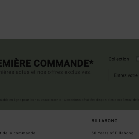
Collection
REMIÈRE COMMANDE*
ières actus et nos offres exclusives.
 valable en ligne pour les nouveaux inscrits - Conditions détaillées disponibles dans l'email de
BILLABONG
ut de la commande
50 Years of Billabong