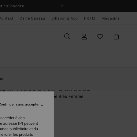
 / s'inscrire
Contact
Carte Cadeau
Billabong App
FR (€)
Magasins
ccueil
Femme
Swim
Hauts De Bikini
ns
ppin Tides Drew Bandeau
de bikini couvrance moyenne Bleu Femme
Continuer sans accepter
 €
50%
98 €
 accéder à des
re adresse IP) peuvent
PLANS
ance publicitaire et du
éliorer les produits