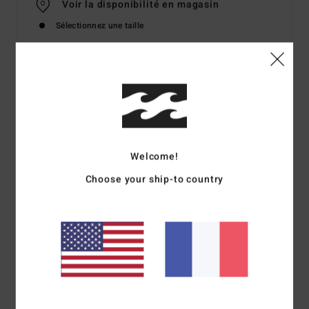
Voir la disponibilité en magasin
Sélectionnez une taille
Details & caractéristiques
T-shirt manches courtes sérigraphié Bleu homme
Style
EBYZT00350
Code couleur
clb
Welcome!
Caractéristiques
Choose your ship-to country
Modèle :
T-shirt manches courtes classique, Regular fit
24/1, 180 g
Caractéristiques : sérigraphie à l'encre douce, étiquette
thermocollée sur la nuque, étiquette avec logo sur le côté
Composition
[Matière principale] 100% coton