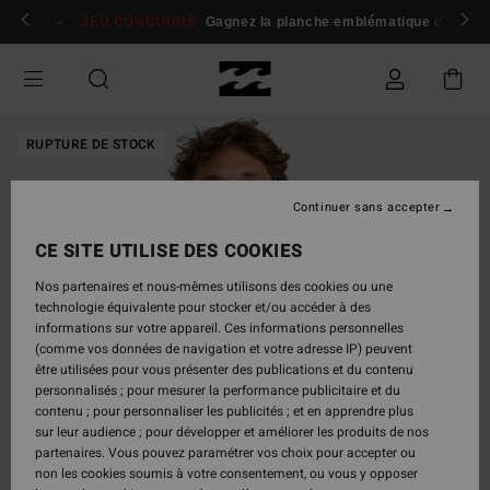
Passer
 membres
Se connecter / s'inscrire
JEU CONCOURS
Gagnez la planche emblématique d'Andy I
à
l'information
sur
le
produit
RUPTURE DE STOCK
Continuer sans accepter
CE SITE UTILISE DES COOKIES
Nos partenaires et nous-mêmes utilisons des cookies ou une
technologie équivalente pour stocker et/ou accéder à des
informations sur votre appareil. Ces informations personnelles
(comme vos données de navigation et votre adresse IP) peuvent
être utilisées pour vous présenter des publications et du contenu
personnalisés ; pour mesurer la performance publicitaire et du
contenu ; pour personnaliser les publicités ; et en apprendre plus
sur leur audience ; pour développer et améliorer les produits de nos
partenaires. Vous pouvez paramétrer vos choix pour accepter ou
non les cookies soumis à votre consentement, ou vous y opposer