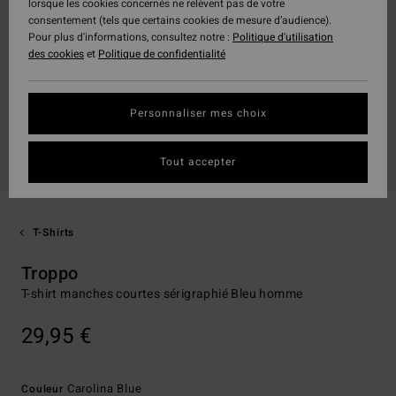
lorsque les cookies concernés ne relèvent pas de votre
consentement (tels que certains cookies de mesure d’audience).
Pour plus d'informations, consultez notre :
Politique d'utilisation
des cookies
et
Politique de confidentialité
Personnaliser mes choix
Tout accepter
T-Shirts
Troppo
T-shirt manches courtes sérigraphié Bleu homme
29,95 €
Carolina Blue
Couleur