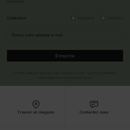
exclusives.
Collection
Homme
Femme
S'inscrire
(*) Offre valable en ligne pour les nouveaux inscrits - Conditions détaillées
disponibles dans l'email de bienvenue
Trouver un magasin
Contactez nous