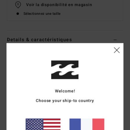
Voir la disponibilité en magasin
Sélectionnez une taille
Details & caractéristiques
T-Shirt à manches courtes Jaune Femme
Style
EBJZT00509
Code couleur
bug
Caractéristiques
matière :
jersey de coton
Welcome!
Coupe :
coupe courte
Choose your ship-to country
Col :
col rond
Imprimé sur la poitrine
Composition
[Matière principale] 100% coton