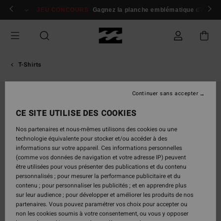
Passer
 membres
Se connecter / s'inscrire
JEU CONCOURS
Gagnez la planche emblématique d'Andy I
à
l'information
sur
le
produit
T-Shirts
Continuer sans accepter
CE SITE UTILISE DES COOKIES
Nos partenaires et nous-mêmes utilisons des cookies ou une
technologie équivalente pour stocker et/ou accéder à des
informations sur votre appareil. Ces informations personnelles
(comme vos données de navigation et votre adresse IP) peuvent
être utilisées pour vous présenter des publications et du contenu
personnalisés ; pour mesurer la performance publicitaire et du
contenu ; pour personnaliser les publicités ; et en apprendre plus
sur leur audience ; pour développer et améliorer les produits de nos
partenaires. Vous pouvez paramétrer vos choix pour accepter ou
non les cookies soumis à votre consentement, ou vous y opposer