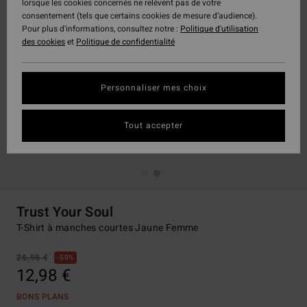
lorsque les cookies concernés ne relèvent pas de votre
consentement (tels que certains cookies de mesure d’audience).
Pour plus d'informations, consultez notre :
Politique d'utilisation
des cookies
et
Politique de confidentialité
Personnaliser mes choix
Tout accepter
Trust Your Soul
T-Shirt à manches courtes Jaune Femme
25,95 €
50%
12,98 €
BONS PLANS