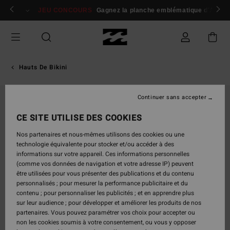
Passer
 membres
Se connecter / s'inscrire
JEU CONCOURS
Gagnez la planche emblématique d'Andy I
à
l'information
sur
le
produit
Hauts De Bikini
Continuer sans accepter
CE SITE UTILISE DES COOKIES
Nos partenaires et nous-mêmes utilisons des cookies ou une
technologie équivalente pour stocker et/ou accéder à des
informations sur votre appareil. Ces informations personnelles
(comme vos données de navigation et votre adresse IP) peuvent
être utilisées pour vous présenter des publications et du contenu
personnalisés ; pour mesurer la performance publicitaire et du
contenu ; pour personnaliser les publicités ; et en apprendre plus
sur leur audience ; pour développer et améliorer les produits de nos
partenaires. Vous pouvez paramétrer vos choix pour accepter ou
non les cookies soumis à votre consentement, ou vous y opposer