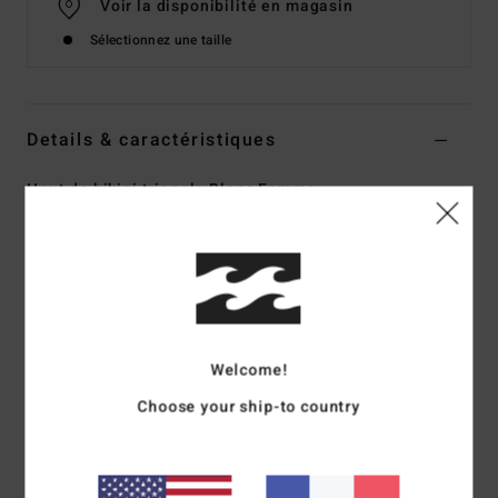
Voir la disponibilité en magasin
Sélectionnez une taille
Details & caractéristiques
Haut de bikini triangle Blanc Femme
Style
EBJX300150
Code couleur
wcp
Caractéristiques
Matière :
Polyester et élasthanne
Recouvrement moyen du buste
Welcome!
Liens au cou et au centre du dos pour plus d’ajustement
Choose your ship-to country
Coussinets amovibles
Plaque métallique ronde sur le côté
Composition
[Matière principale] 99% Polyester, 1%