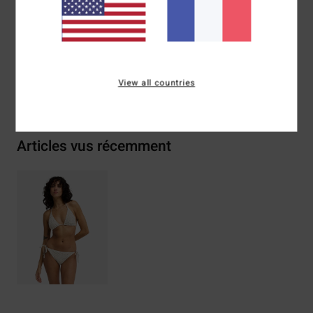
Élasthanne
Traçabilité du produit (Loi Agec)
View all countries
Livraison & Retours
Articles vus récemment