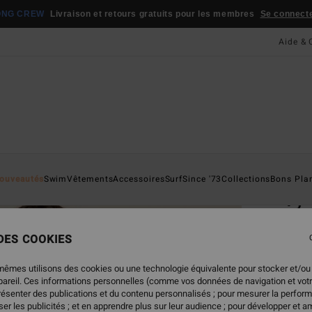
ONG CREW
Livraison et retours gratuits pour les membres
Se connecter
Aide & 
Page D'a
ouveautés
Swim
Vêtements
Accessoires
Surf
Since '73
Collections
Bons Pla
Ty 
T-Shi
 DES COOKIES
5.0
35,
mêmes utilisons des cookies ou une technologie équivalente pour stocker et/ou
ppareil. Ces informations personnelles (comme vos données de navigation et vot
présenter des publications et du contenu personnalisés ; pour mesurer la perform
er les publicités ; et en apprendre plus sur leur audience ; pour développer et am
Coule