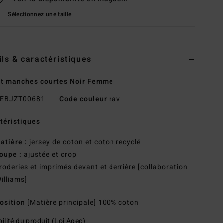
Sélectionnez une taille
ils & caractéristiques
rt manches courtes Noir Femme
EBJZT00681
Code couleur
rav
téristiques
atière :
jersey de coton et coton recyclé
oupe :
ajustée et crop
roderies et imprimés devant et derrière [collaboration
illiams]
osition
[Matière principale] 100% coton
ilité du produit (Loi Agec)