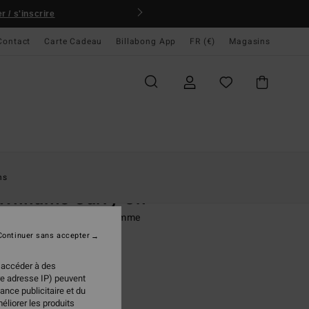
 / s'inscrire
Contact
Carte Cadeau
Billabong App
FR (€)
Magasins
ccueil
Femme
Vêtements
T-Shirts
ns
Williams Carry On
rt manches courtes Noir Femme
Continuer sans accepter
(1 Avis)
95 €
 accéder à des
re adresse IP) peuvent
ance publicitaire et du
éliorer les produits
Raven
ur