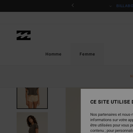
Passer
ciper
BILLAB
à
l'information
sur
le
produit
Homme
Femme
N
NOUVEAUTÉ
CE SITE UTILISE
Nos partenaires et nous-
informations sur votre a
être utilisées pour vous 
contenu ; pour personnalis