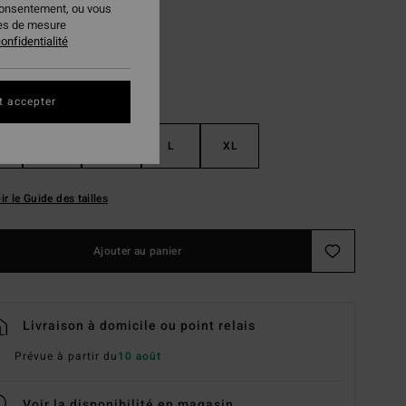
consentement, ou vous
ies de mesure
onfidentialité
t accepter
S
M
L
XL
ir le Guide des tailles
Ajouter au panier
Livraison à domicile ou point relais
Prévue à partir du
10 août
Voir la disponibilité en magasin