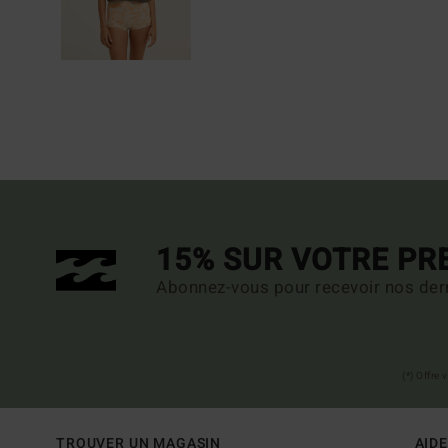
15% SUR VOTRE P
Abonnez-vous pour recevoir nos dern
(*) Offre
TROUVER UN MAGASIN
AIDE