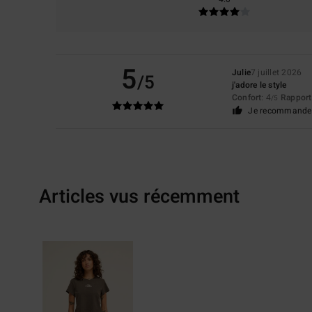
5
Julie
7 juillet 2026
/5
j'adore le style
Confort
: 4
Rapport 
/5
Je recommande 
Articles vus récemment