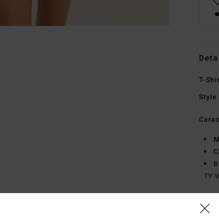
Deta
T-Shi
Style
Carac
M
C
B
TY W
Comp
Traçab