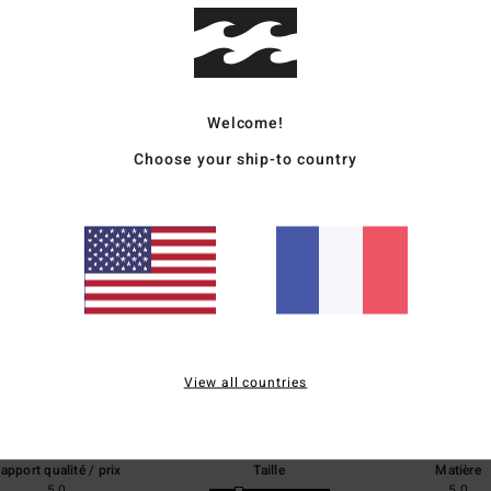
Livr
Welcome!
Choose your ship-to country
Note moyenne
5.0
/5
View all countries
basé sur
1 avis vérifiés
depuis juillet 2026
100% de nos clients recommandent ce produit
apport qualité / prix
Taille
Matière
5.0
5.0