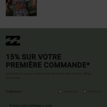
15% SUR VOTRE
PREMIÈRE COMMANDE*
Abonnez-vous pour recevoir nos dernières actus et nos offres
exclusives.
Collection
Homme
Femme