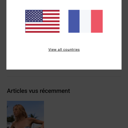
Jambe :
Haute
Bretelles :
Réglables et amovibles
Logo :
logo brodé
Composition
[Matière principale] 78% Polyester recyclé
22% Élasthanne
Traçabilité du produit (Loi Agec)
View all countries
Livraison & Retours
Articles vus récemment