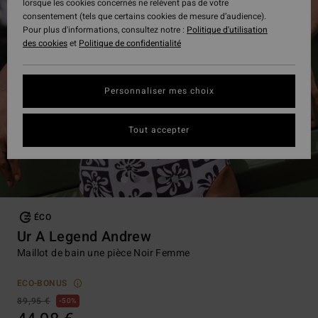
lorsque les cookies concernés ne relèvent pas de votre
consentement (tels que certains cookies de mesure d’audience).
Pour plus d'informations, consultez notre :
Politique d'utilisation
des cookies
et
Politique de confidentialité
Personnaliser mes choix
Tout accepter
ÉCO
Ur A Legend Andrew
Maillot de bain une pièce Noir Femme
ECO-BONUS
89,95 €
50%