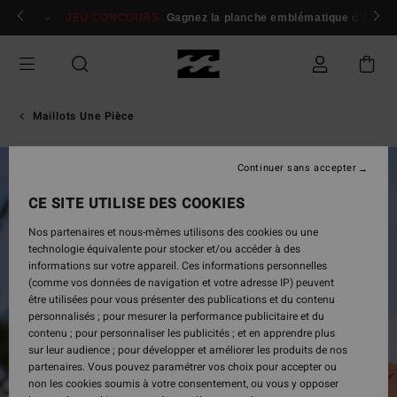
Passer
 membres
Se connecter / s'inscrire
JEU CONCOURS
Gagnez la planche emblématique d'Andy I
à
l'information
sur
le
produit
Maillots Une Pièce
Continuer sans accepter
CE SITE UTILISE DES COOKIES
Nos partenaires et nous-mêmes utilisons des cookies ou une
technologie équivalente pour stocker et/ou accéder à des
informations sur votre appareil. Ces informations personnelles
(comme vos données de navigation et votre adresse IP) peuvent
être utilisées pour vous présenter des publications et du contenu
personnalisés ; pour mesurer la performance publicitaire et du
contenu ; pour personnaliser les publicités ; et en apprendre plus
sur leur audience ; pour développer et améliorer les produits de nos
partenaires. Vous pouvez paramétrer vos choix pour accepter ou
non les cookies soumis à votre consentement, ou vous y opposer