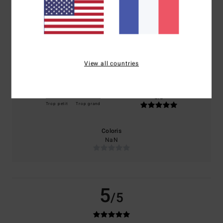
basé sur
1 avis vérifiés
depuis mars 2026
100% de nos clients recommandent ce produit
Confort
Rapport qualité / prix
5.0
5.0
View all countries
Taille
Matière
5.0
Trop petit
Trop grand
Coloris
NaN
5
/5