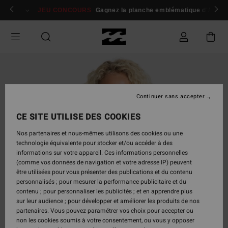
Passer
 membres
Se connecter / s'inscrire
JEU CONCOURS
Gagnez la planche emblématique d'Andy I
à
l'information
sur
le
produit
Continuer sans accepter
CE SITE UTILISE DES COOKIES
Nos partenaires et nous-mêmes utilisons des cookies ou une
technologie équivalente pour stocker et/ou accéder à des
informations sur votre appareil. Ces informations personnelles
(comme vos données de navigation et votre adresse IP) peuvent
être utilisées pour vous présenter des publications et du contenu
personnalisés ; pour mesurer la performance publicitaire et du
contenu ; pour personnaliser les publicités ; et en apprendre plus
sur leur audience ; pour développer et améliorer les produits de nos
partenaires. Vous pouvez paramétrer vos choix pour accepter ou
non les cookies soumis à votre consentement, ou vous y opposer