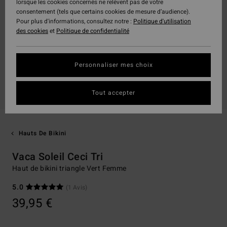
lorsque les cookies concernés ne relèvent pas de votre
consentement (tels que certains cookies de mesure d’audience).
Pour plus d'informations, consultez notre :
Politique d'utilisation
des cookies
et
Politique de confidentialité
Personnaliser mes choix
Tout accepter
Hauts De Bikini
Vaca Soleil Ceci Tri
Haut de bikini triangle Vert Femme
5.0
(1 Avis)
39,95 €