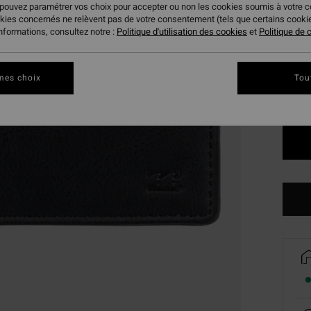
 pouvez paramétrer vos choix pour accepter ou non les cookies soumis à votre 
okies concernés ne relèvent pas de votre consentement (tels que certains cook
Coule
informations, consultez notre :
Politique d'utilisation des cookies
et
Politique de c
mes choix
Tou