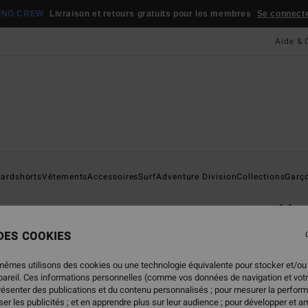
ONG CREW
Livraison et retours gratuits pour les membres
Se connecter
Aide & 
Page D'a
ardshorts
Vêtements
Accessoires
Surf
Adventure Division
Collections
Garç
ÉC
Va
Portef
 DES COOKIES
5.0
mêmes utilisons des cookies ou une technologie équivalente pour stocker et/ou
ECO-B
ppareil. Ces informations personnelles (comme vos données de navigation et vot
29,
présenter des publications et du contenu personnalisés ; pour mesurer la perform
er les publicités ; et en apprendre plus sur leur audience ; pour développer et am