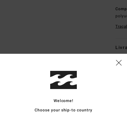
Comp
polyu
Traçab
Livr
Note moyenne
Welcome!
5.0
Choose your ship-to country
/5