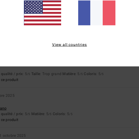
basé sur
4 avis vérifiés
depuis octobre 2025
100% de nos clients recommandent ce produit
apport qualité / prix
Taille
Matière
5.0
5.0
Trop petit
Trop grand
View all countries
ié
26 janvier 2026
qualité / prix
: 5
Taille
: Trop grand
Matière
: 5
Coloris
: 5
/5
/5
/5
ce produit
bre 2025
liano
qualité / prix
: 5
Matière
: 5
Coloris
: 5
/5
/5
/5
ce produit
1 octobre 2025