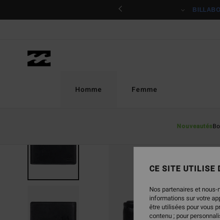
Passer
ciper
BILLAB
à
l'information
sur
le
produit
Homme
Femme
Nouveautés
Bo
CE SITE UTILISE
Nos partenaires et nous-
informations sur votre a
être utilisées pour vous 
contenu ; pour personnalis