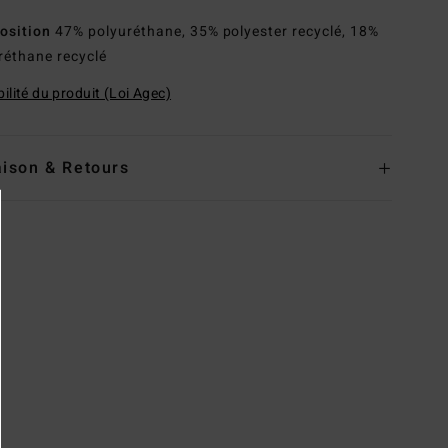
osition
47% polyuréthane, 35% polyester recyclé, 18%
réthane recyclé
ilité du produit (Loi Agec)
aison & Retours