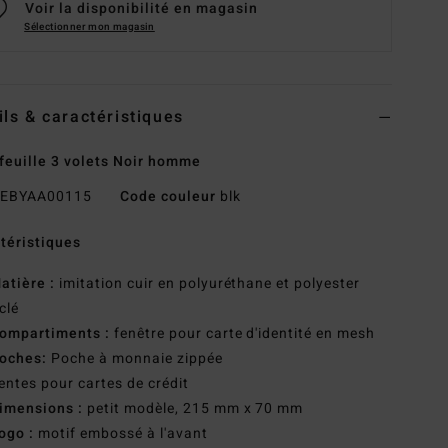
Voir la disponibilité en magasin
Sélectionner mon magasin
ils & caractéristiques
feuille 3 volets Noir homme
EBYAA00115
Code couleur
blk
téristiques
atière :
imitation cuir en polyuréthane et polyester
clé
ompartiments :
fenêtre pour carte d'identité en mesh
oches:
Poche à monnaie zippée
entes pour cartes de crédit
imensions :
petit modèle, 215 mm x 70 mm
ogo :
motif embossé à l'avant