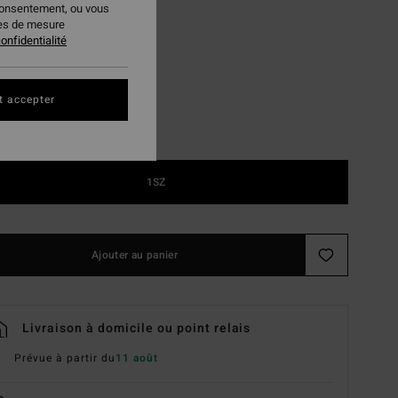
consentement, ou vous
ies de mesure
Black
ur
onfidentialité
t accepter
1SZ
Ajouter au panier
Livraison à domicile ou point relais
Prévue à partir du
11 août