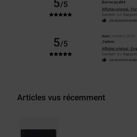
5
/5
Bonne qualité
Afficher original - Po
Confort
: 5
Rapport 
/5
Je recommande 
Ioan
2 octobre 2025
5
/5
J'adore.
Afficher original - Eng
Confort
: 5
Rapport 
/5
Je recommande 
Articles vus récemment