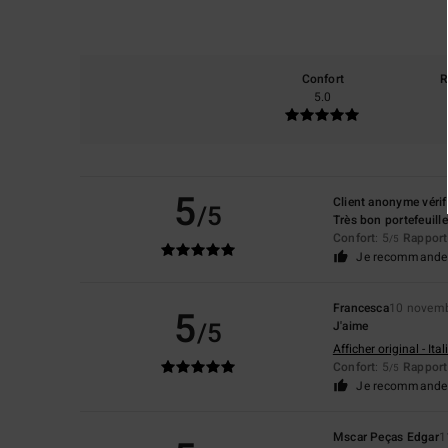
Confort
R
5.0
5
Client anonyme vérif
/5
Très bon portefeuille
Confort
: 5
Rapport 
/5
Je recommande 
Francesca
10 novem
5
/5
J'aime
Afficher original - Ita
Confort
: 5
Rapport 
/5
Je recommande 
Mscar Peças Edgar
1