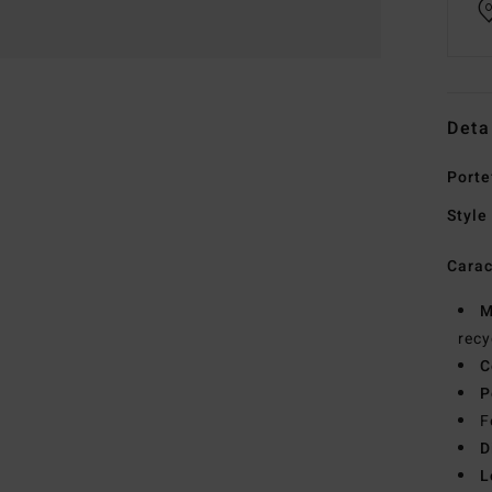
Deta
Porte
Style
Carac
M
recy
C
P
F
D
L