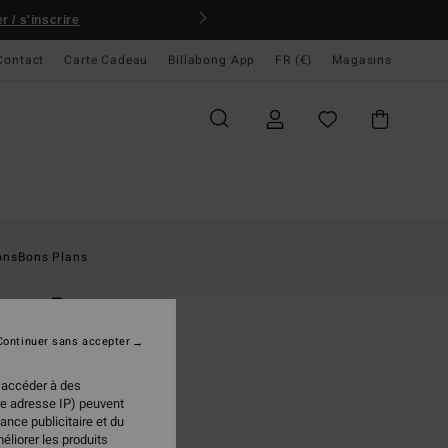
 / s'inscrire
Contact
Carte Cadeau
Billabong App
FR (€)
Magasins
ccueil
Homme
Accessoires
Porte-Monnaie
ons
Bons Plans
O
cant Pu
euille 3 volets Noir homme
Continuer sans accepter
(4 Avis)
 accéder à des
ONUS
re adresse IP) peuvent
95 €
ance publicitaire et du
éliorer les produits