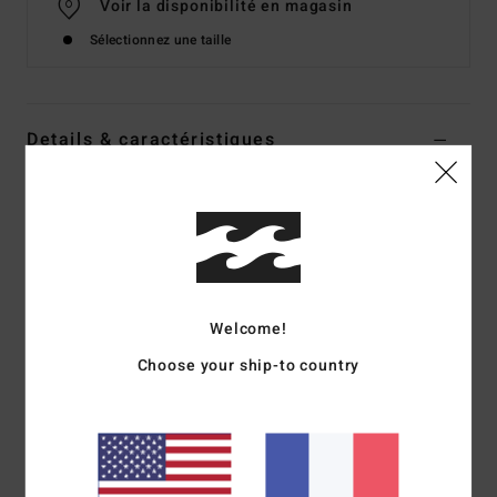
Voir la disponibilité en magasin
Sélectionnez une taille
Details & caractéristiques
Combishort Violet Femme
Style
BL000237
Code couleur
vgv
Caractéristiques
Matière :
coton
Welcome!
Coupe décontractée
Choose your ship-to country
Petit badge en métal à l'arrière
Composition
[Matière principale] 100% coton
Traçabilité du produit (Loi Agec)