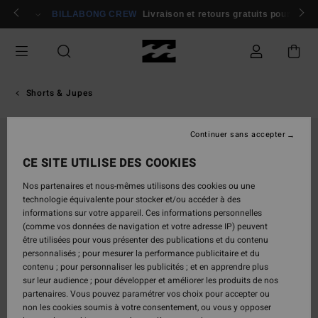
Passer
rons 🏄
Participer
BILLABONG CREW
Livraison et retours gratuits pour les
à
l'information
sur
le
produit
Shorts & Jupes
Continuer sans accepter
CE SITE UTILISE DES COOKIES
Nos partenaires et nous-mêmes utilisons des cookies ou une
technologie équivalente pour stocker et/ou accéder à des
informations sur votre appareil. Ces informations personnelles
(comme vos données de navigation et votre adresse IP) peuvent
être utilisées pour vous présenter des publications et du contenu
personnalisés ; pour mesurer la performance publicitaire et du
contenu ; pour personnaliser les publicités ; et en apprendre plus
sur leur audience ; pour développer et améliorer les produits de nos
partenaires. Vous pouvez paramétrer vos choix pour accepter ou
non les cookies soumis à votre consentement, ou vous y opposer