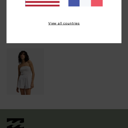
Livraison & Retours
View all countries
Articles vus récemment