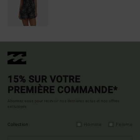
15% SUR VOTRE
PREMIÈRE COMMANDE*
Abonnez-vous pour recevoir nos dernières actus et nos offres
exclusives.
Collection
Homme
Femme