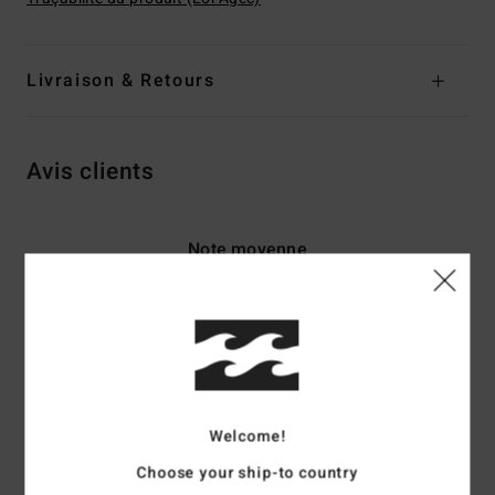
Livraison & Retours
Avis clients
Note moyenne
4.5
/5
basé sur
2 avis vérifiés
depuis juin 2026
50% de nos clients recommandent ce produit
Welcome!
Confort
Rapport qualité / prix
Choose your ship-to country
4.0
4.0