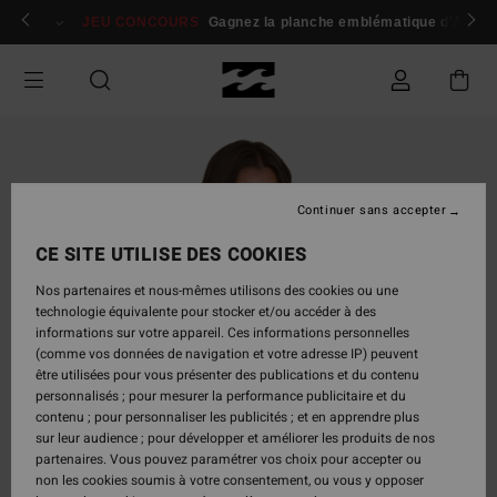
Passer
 membres
Se connecter / s'inscrire
JEU CONCOURS
Gagnez la planche emblématique d'Andy I
à
l'information
sur
le
produit
Continuer sans accepter
CE SITE UTILISE DES COOKIES
Nos partenaires et nous-mêmes utilisons des cookies ou une
technologie équivalente pour stocker et/ou accéder à des
informations sur votre appareil. Ces informations personnelles
(comme vos données de navigation et votre adresse IP) peuvent
être utilisées pour vous présenter des publications et du contenu
personnalisés ; pour mesurer la performance publicitaire et du
contenu ; pour personnaliser les publicités ; et en apprendre plus
sur leur audience ; pour développer et améliorer les produits de nos
partenaires. Vous pouvez paramétrer vos choix pour accepter ou
non les cookies soumis à votre consentement, ou vous y opposer