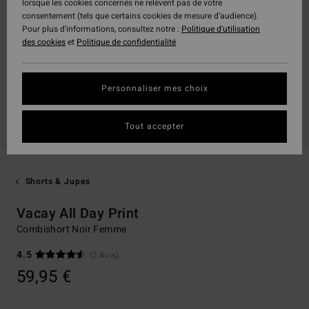
lorsque les cookies concernés ne relèvent pas de votre
consentement (tels que certains cookies de mesure d’audience).
Pour plus d'informations, consultez notre :
Politique d'utilisation
des cookies
et
Politique de confidentialité
Personnaliser mes choix
Tout accepter
Shorts & Jupes
Vacay All Day Print
Combishort Noir Femme
4.5
(2 Avis)
59,95 €