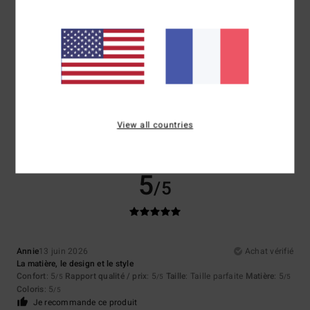
Taille
Matière
4.5
Trop petit
Trop grand
Coloris
4.5
View all countries
5
/5
Annie
13 juin 2026
Achat vérifié
La matière, le design et le style
Confort
: 5
Rapport qualité / prix
: 5
Taille
: Taille parfaite
Matière
: 5
/5
/5
/5
Coloris
: 5
/5
Je recommande ce produit