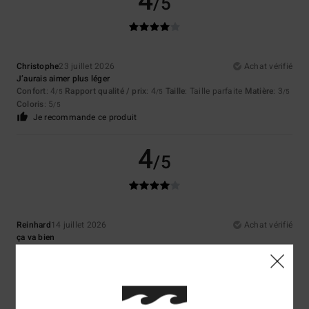
4
/5
Christophe
23 juillet 2026
Achat vérifié
J’aurais aimer plus léger
Confort
: 4
Rapport qualité / prix
: 4
Taille
: Taille parfaite
Matière
: 3
/5
/5
/5
Coloris
: 5
/5
Je recommande ce produit
4
/5
Reinhard
14 juillet 2026
Achat vérifié
ça va bien
Afficher original - Deutsch
Confort
: 4
Rapport qualité / prix
: 3
Taille
: Taille parfaite
Matière
: 4
/5
/5
/5
Coloris
: 4
/5