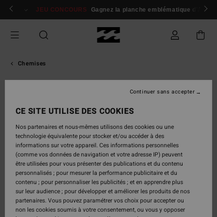
Passer
 membres
Se connecter / s'inscrire
JEU CONCOURS
Gagnez la planche emblématique d'Andy I
à
l'information
sur
le
produit
Chemises
Continuer sans accepter
CE SITE UTILISE DES COOKIES
Nos partenaires et nous-mêmes utilisons des cookies ou une
technologie équivalente pour stocker et/ou accéder à des
informations sur votre appareil. Ces informations personnelles
(comme vos données de navigation et votre adresse IP) peuvent
être utilisées pour vous présenter des publications et du contenu
personnalisés ; pour mesurer la performance publicitaire et du
contenu ; pour personnaliser les publicités ; et en apprendre plus
sur leur audience ; pour développer et améliorer les produits de nos
partenaires. Vous pouvez paramétrer vos choix pour accepter ou
non les cookies soumis à votre consentement, ou vous y opposer