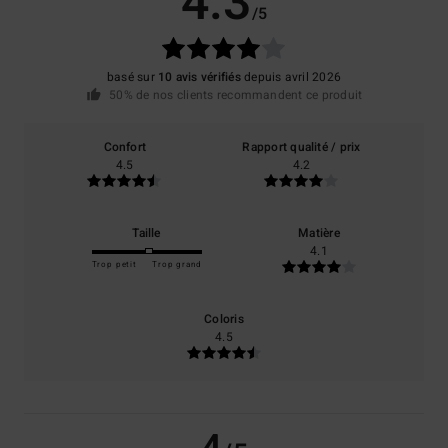
4.3
/5
basé sur
10 avis vérifiés
depuis avril 2026
50% de nos clients recommandent ce produit
Confort
Rapport qualité / prix
4.5
4.2
Taille
Matière
4.1
Trop petit
Trop grand
Coloris
4.5