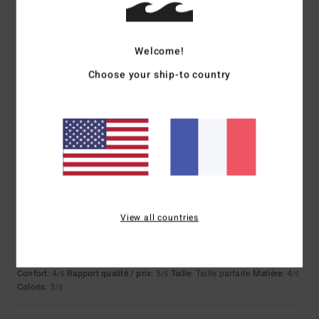
4
/5
Welcome!
Choose your ship-to country
Cindy
8 juillet 2026
Achat vérifié
Sur moi elle me plaît mais à 1ère vue pas
Confort
: 4
Rapport qualité / prix
: 4
Taille
: Taille parfaite
Matière
: 4
/5
/5
/5
Coloris
: 4
/5
4
/5
View all countries
Matteo
7 juillet 2026
Achat vérifié
Rien
Afficher original - Castellano
Confort
: 4
Rapport qualité / prix
: 5
Taille
: Taille parfaite
Matière
: 4
/5
/5
/5
Coloris
: 3
/5