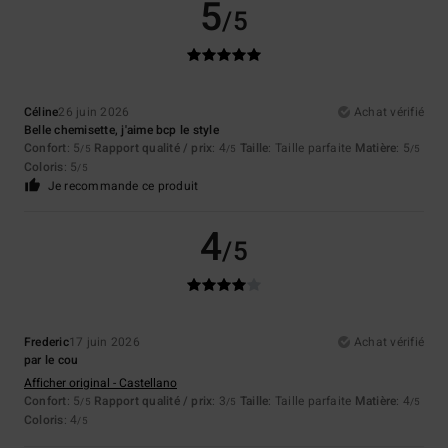
5
/5
Céline
26 juin 2026
Achat vérifié
Belle chemisette, j'aime bcp le style
Confort
: 5
Rapport qualité / prix
: 4
Taille
: Taille parfaite
Matière
: 5
/5
/5
/5
Coloris
: 5
/5
Je recommande ce produit
4
/5
Frederic
17 juin 2026
Achat vérifié
par le cou
Afficher original - Castellano
Confort
: 5
Rapport qualité / prix
: 3
Taille
: Taille parfaite
Matière
: 4
/5
/5
/5
Coloris
: 4
/5